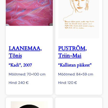
LAANEMAA,
PUSTRÖM,
Tõnis
Triin-Mai
“Kadi”, 2007
“Kallistan päikest”
Mõõtmed: 70×100 cm
Mõõtmed: 84×59 cm
Hind:
240
€
Hind:
120
€