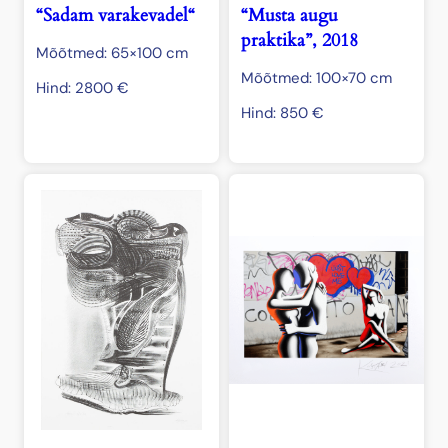
“Sadam varakevadel“
“Musta augu
praktika”, 2018
Mõõtmed: 65×100 cm
Mõõtmed: 100×70 cm
Hind:
2800
€
Hind:
850
€