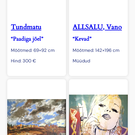
Tundmatu
ALLSALU, Vano
“Paadiga jõel”
“Kevad”
Mõõtmed: 69×92 cm
Mõõtmed: 142×196 cm
Hind:
300
€
Müüdud