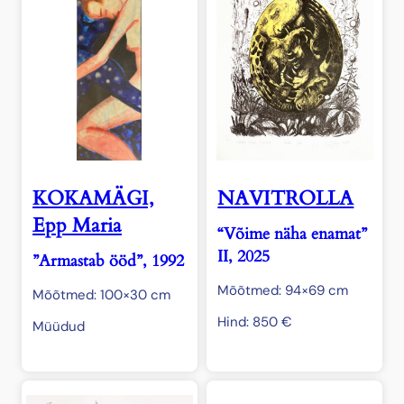
KOKAMÄGI,
NAVITROLLA
Epp Maria
“Võime näha enamat”
II, 2025
”Armastab ööd”, 1992
Mõõtmed: 94×69 cm
Mõõtmed: 100×30 cm
Hind:
850
€
Müüdud