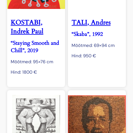
KOSTABI,
TALI, Andres
Indrek Paul
“Skaba”, 1992
“Staying Smooth and
Mõõtmed: 69×94 cm
Chill”, 2019
Hind:
950
€
Mõõtmed: 95×76 cm
Hind:
1800
€