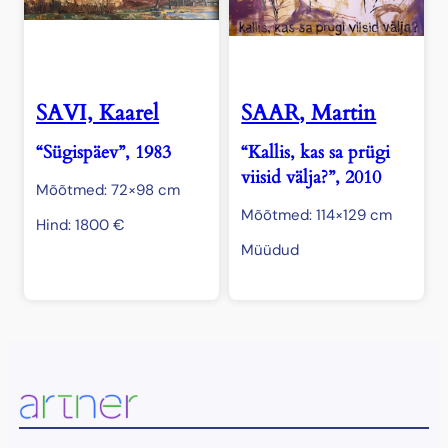
SAVI, Kaarel
SAAR, Martin
“Sügispäev”, 1983
“Kallis, kas sa prügi
viisid välja?”, 2010
Mõõtmed: 72×98 cm
Mõõtmed: 114×129 cm
Hind:
1800
€
Müüdud