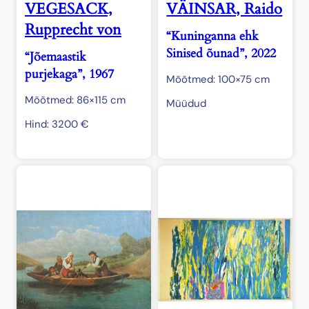
VEGESACK,
VÄINSAR, Raido
Rupprecht von
“Kuninganna ehk
Sinised õunad”, 2022
“Jõemaastik
purjekaga”, 1967
Mõõtmed: 100×75 cm
Mõõtmed: 86×115 cm
Müüdud
Hind:
3200
€