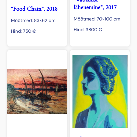
lähenemine”, 2017
“Food Chain”, 2018
Mõõtmed: 70×100 cm
Mõõtmed: 83×62 cm
Hind:
3800
€
Hind:
750
€