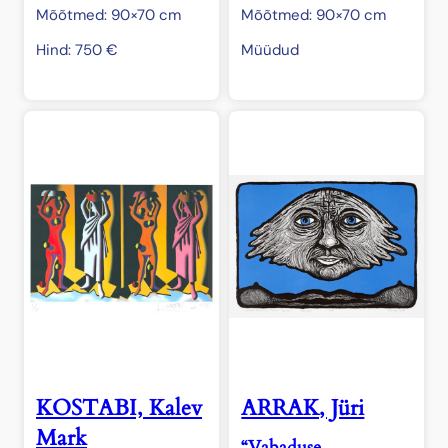
Mõõtmed: 90×70 cm
Mõõtmed: 90×70 cm
Hind:
750
€
Müüdud
KOSTABI, Kalev
ARRAK, Jüri
Mark
“Vabaduse