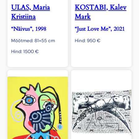
ULAS, Maria
KOSTABI, Kalev
Kristiina
Mark
“Näivus”, 1998
“Just Love Me”, 2021
Mõõtmed: 81×55 cm
Hind:
950
€
Hind:
1500
€