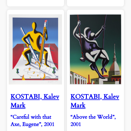
KOSTABI, Kalev
KOSTABI, Kalev
Mark
Mark
“Careful with that
“Above the World”,
Axe, Eugene”, 2001
2001