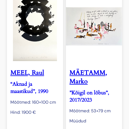
MEEL, Raul
MÄETAMM,
Marko
“Aknad ja
maastikud”, 1990
”Kõigil on lõbus”,
2017/2023
Mõõtmed: 160×100 cm
Mõõtmed: 53×79 cm
Hind:
1900
€
Müüdud