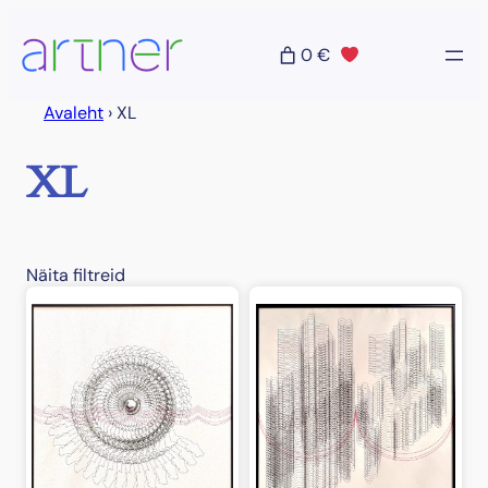
Liigu
sisu
0 €
juurde
Avaleht
›
XL
XL
Näita filtreid