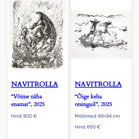
NAVITROLLA
NAVITROLLA
“Võime näha
“Õige keha
enamat”, 2025
otsinguil”, 2025
Hind:
800
€
Mõõtmed: 69×94 cm
Hind:
650
€