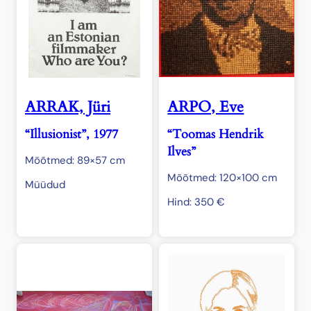
ARRAK, Jüri
ARPO, Eve
“Illusionist”, 1977
“Toomas Hendrik
Ilves”
Mõõtmed: 89×57 cm
Mõõtmed: 120×100 cm
Müüdud
Hind:
350
€