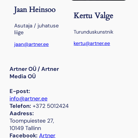
Jaan Heinsoo
Kertu Valge
Asutaja / juhatuse
Turunduskunstnik
liige
kertu@artner.ee
jaan@artner.ee
Artner OÜ / Artner
Media OÜ
E-post:
info@artner.ee
Telefon:
+372 5012424
Aadress:
Toompuiestee 27,
10149 Tallinn
Facebook:
Artner