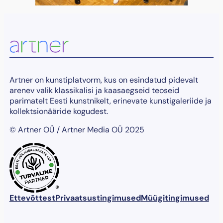
Artner on kunstiplatvorm, kus on esindatud pidevalt
arenev valik klassikalisi ja kaasaegseid teoseid
parimatelt Eesti kunstnikelt, erinevate kunstigaleriide ja
kollektsionääride kogudest.
© Artner OÜ / Artner Media OÜ 2025
®
Ettevõttest
Privaatsustingimused
Müügitingimused