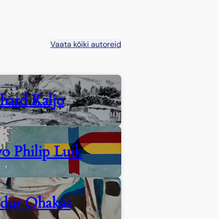
Vaata kõiki autoreid
hard Kaljo
o Philip Luik
ldur Ohakas