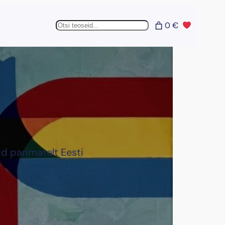
Otsing
0 €
id parimatelt Eesti