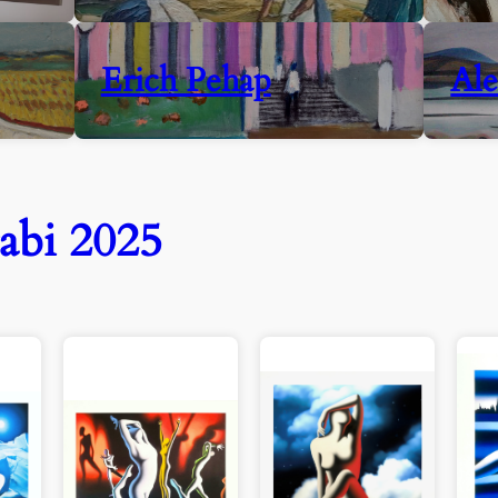
Erich Pehap
Ale
abi 2025