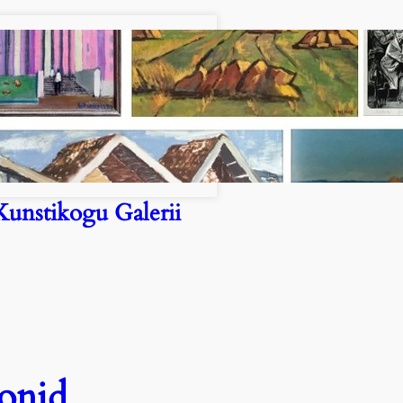
Kunstikogu Galerii
oonid