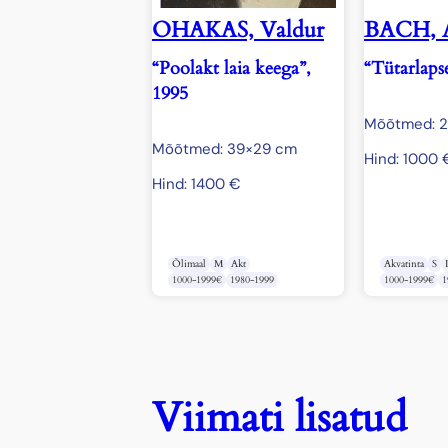
OHAKAS, Valdur
BACH, 
“Poolakt laia keega”,
“Tütarlaps
1995
Mõõtmed: 
Mõõtmed: 39×29 cm
Hind:
1000
Hind:
1400
€
Õlimaal
M
Akt
Akvatinta
S
1000-1999€
1980-1999
1000-1999€
1
Viimati lisatud