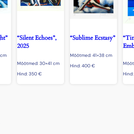
ht”
“Silent Echoes”,
“Sublime Ecstasy”
“Tim
2025
Emb
 cm
Mõõtmed: 41×38 cm
Mõõtmed: 30×41 cm
Mõõt
Hind:
400
€
Hind:
350
€
Hind