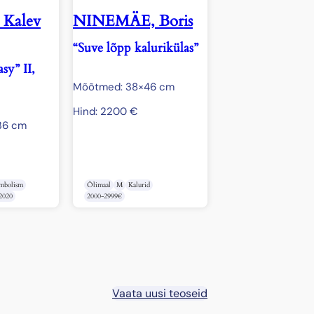
Kalev
NINEMÄE, Boris
“Suve lõpp kalurikülas”
sy” II,
Mõõtmed: 38×46 cm
Hind:
2200
€
36 cm
mbolism
Õlimaal
M
Kalurid
 2020
2000-2999€
Vaata uusi teoseid