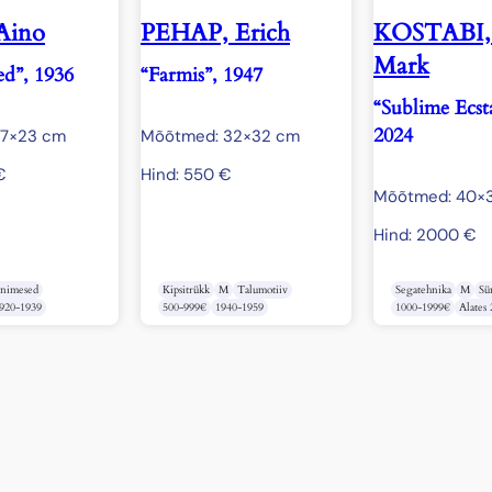
Aino
PEHAP, Erich
KOSTABI, 
Mark
ed”, 1936
“Farmis”, 1947
“Sublime Ecsta
2024
27×23 cm
Mõõtmed: 32×32 cm
€
Hind:
550
€
Mõõtmed: 40×
Hind:
2000
€
Inimesed
Kipsitrükk
M
Talumotiiv
Segatehnika
M
Sü
920-1939
500-999€
1940-1959
1000-1999€
Alates