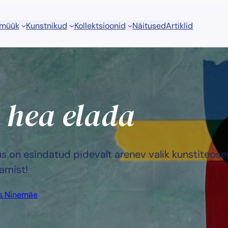
 müük
Kunstnikud
Kollektsioonid
Näitused
Artiklid
 hea elada
us on esindatud pidevalt arenev valik kunstiteose
tamist!
is Ninemäe