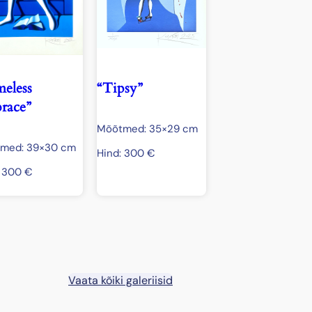
eless
“Tipsy”
race”
Mõõtmed: 35×29 cm
med: 39×30 cm
Hind:
300
€
:
300
€
Vaata kõiki galeriisid