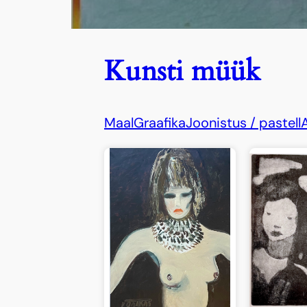
Kunsti müük
Maal
Graafika
Joonistus / pastell
A