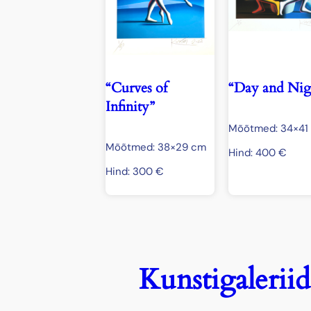
“Curves of
“Day and Nig
Infinity”
Mõõtmed: 34×41
Mõõtmed: 38×29 cm
Hind:
400
€
Hind:
300
€
Kunstigaleriid