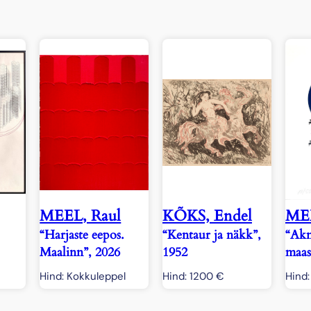
MEEL, Raul
KÕKS, Endel
MEE
“Harjaste eepos.
“Kentaur ja näkk”,
“Akn
Maalinn”, 2026
1952
maas
Hind: Kokkuleppel
Hind:
1200
€
Hind