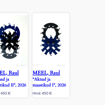
L, Raul
MEEL, Raul
ad ja
“Aknad ja
tikud II”, 2026
maastikud I”, 2026
:
450
€
Hind:
450
€