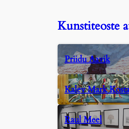
Kunstiteoste a
Priidu Aavik
Kalev Mark Kosta
Raul Meel