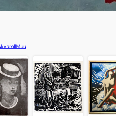
kvarell
Muu