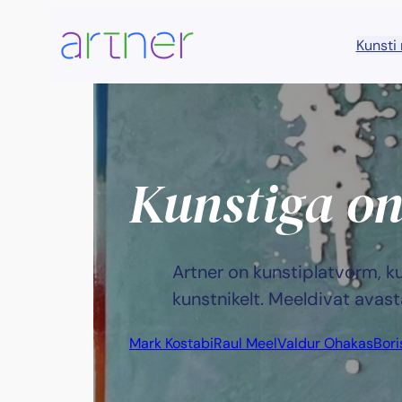
Kunsti
Kunstiga on
Artner on kunstiplatvorm, k
kunstnikelt. Meeldivat avas
Mark Kostabi
Raul Meel
Valdur Ohakas
Bor