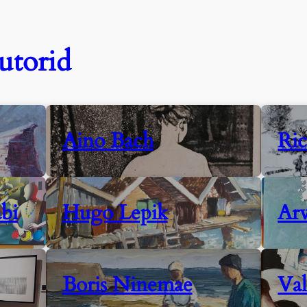
utorid
Aino Bach
Ric
bi
Hugo Lepik
Arv
Boris Ninemae
Va