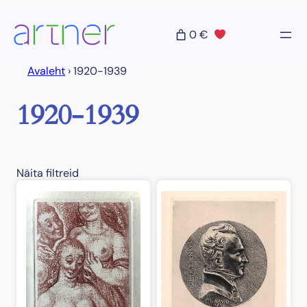
Liigu
sisu
0 €
juurde
Avaleht
›
1920-1939
1920-1939
Näita filtreid