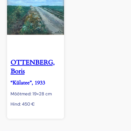
OTTENBERG,
Boris
“Külatee”, 1933
Mõõtmed: 19×28 cm
Hind:
450
€