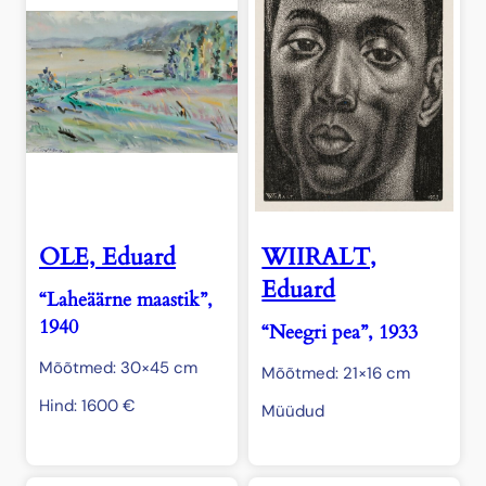
OLE, Eduard
WIIRALT,
Eduard
“Laheäärne maastik”,
1940
“Neegri pea”, 1933
Mõõtmed: 30×45 cm
Mõõtmed: 21×16 cm
Hind:
1600
€
Müüdud