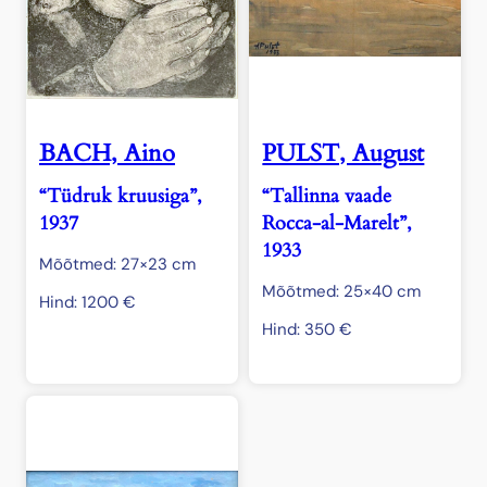
BACH, Aino
PULST, August
“Tüdruk kruusiga”,
“Tallinna vaade
1937
Rocca-al-Marelt”,
1933
Mõõtmed: 27×23 cm
Mõõtmed: 25×40 cm
Hind:
1200
€
Hind:
350
€