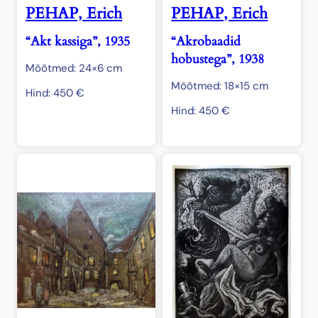
PEHAP, Erich
PEHAP, Erich
“Akt kassiga”, 1935
“Akrobaadid
hobustega”, 1938
Mõõtmed: 24×6 cm
Mõõtmed: 18×15 cm
Hind:
450
€
Hind:
450
€