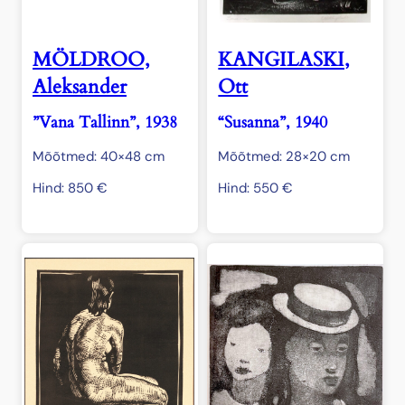
MÖLDROO,
KANGILASKI,
Aleksander
Ott
”Vana Tallinn”, 1938
“Susanna”, 1940
Mõõtmed: 40×48 cm
Mõõtmed: 28×20 cm
Hind:
850
€
Hind:
550
€