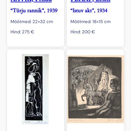
“Türju rannik”, 1939
“Istuv akt”, 1934
Mõõtmed: 22×32 cm
Mõõtmed: 18×15 cm
Hind:
275
€
Hind:
200
€