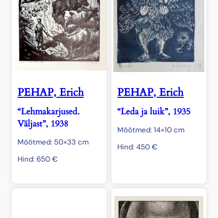
PEHAP, Erich
PEHAP, Erich
“Lehmakarjused.
“Leda ja luik”, 1935
Väljast”, 1938
Mõõtmed: 14×10 cm
Mõõtmed: 50×33 cm
Hind:
450
€
Hind:
650
€