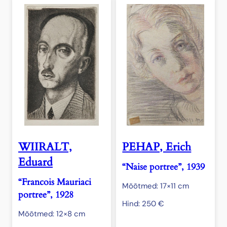
WIIRALT,
PEHAP, Erich
Eduard
“Naise portree”, 1939
“Francois Mauriaci
Mõõtmed: 17×11 cm
portree”, 1928
Hind:
250
€
Mõõtmed: 12×8 cm