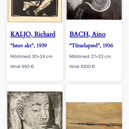
KALJO, Richard
BACH, Aino
“Istuv akt”, 1939
“Tütarlapsed”, 1936
Mõõtmed: 30×24 cm
Mõõtmed: 27×23 cm
Hind:
950
€
Hind:
1000
€