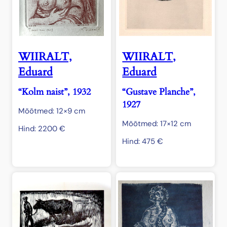
WIIRALT,
WIIRALT,
Eduard
Eduard
“Kolm naist”, 1932
“Gustave Planche”,
1927
Mõõtmed: 12×9 cm
Mõõtmed: 17×12 cm
Hind:
2200
€
Hind:
475
€