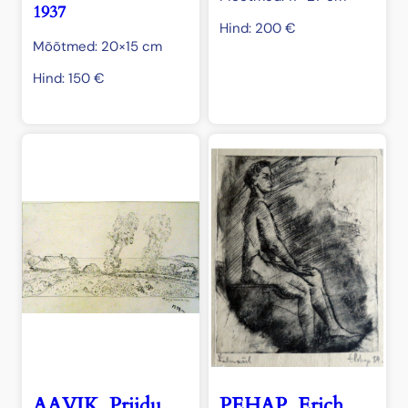
1937
Hind:
200
€
Mõõtmed: 20×15 cm
Hind:
150
€
AAVIK, Priidu
PEHAP, Erich