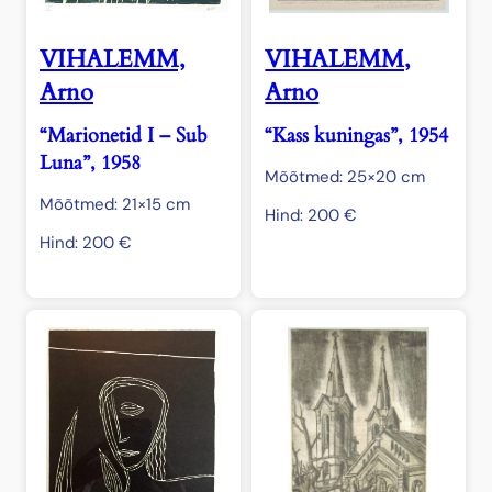
VIHALEMM,
VIHALEMM,
Arno
Arno
“Marionetid I – Sub
“Kass kuningas”, 1954
Luna”, 1958
Mõõtmed: 25×20 cm
Mõõtmed: 21×15 cm
Hind:
200
€
Hind:
200
€