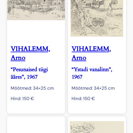
VIHALEMM,
VIHALEMM,
Arno
Arno
“Pesunaised tiigi
“Ystadi vanalinn”,
ääres”, 1967
1967
Mõõtmed: 34×25 cm
Mõõtmed: 34×25 cm
Hind:
150
€
Hind:
150
€