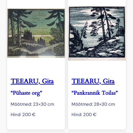
TEEARU, Gita
TEEARU, Gita
“Pühaste org”
“Pankrannik Toilas”
Mõõtmed: 23×30 cm
Mõõtmed: 28×30 cm
Hind:
200
€
Hind:
200
€