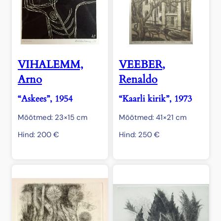
VIHALEMM,
VEEBER,
Arno
Renaldo
“Askees”, 1954
“Kaarli kirik”, 1973
Mõõtmed: 23×15 cm
Mõõtmed: 41×21 cm
Hind:
200
€
Hind:
250
€