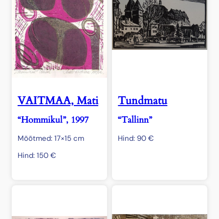
VAITMAA, Mati
Tundmatu
“Hommikul”, 1997
“Tallinn”
Mõõtmed: 17×15 cm
Hind:
90
€
Hind:
150
€