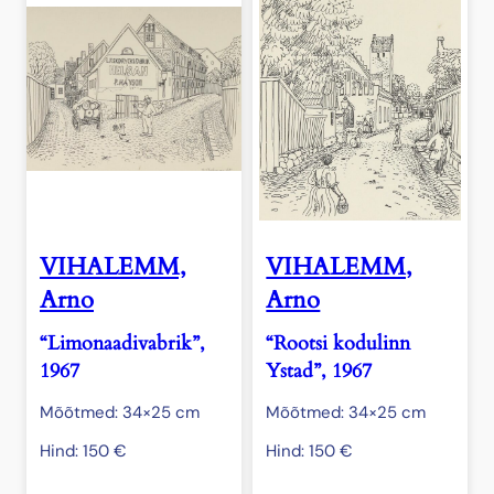
VIHALEMM,
VIHALEMM,
Arno
Arno
“Limonaadivabrik”,
“Rootsi kodulinn
1967
Ystad”, 1967
Mõõtmed: 34×25 cm
Mõõtmed: 34×25 cm
Hind:
150
€
Hind:
150
€