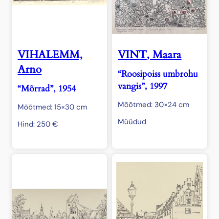
VIHALEMM,
VINT, Maara
Arno
“Roosipoiss umbrohu
vangis”, 1997
“Mõrrad”, 1954
Mõõtmed: 30×24 cm
Mõõtmed: 15×30 cm
Müüdud
Hind:
250
€