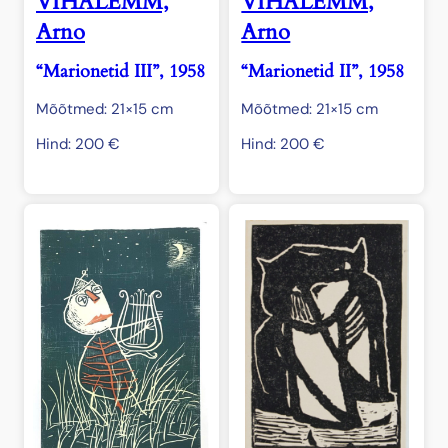
VIHALEMM,
VIHALEMM,
Arno
Arno
“Marionetid III”, 1958
“Marionetid II”, 1958
Mõõtmed: 21×15 cm
Mõõtmed: 21×15 cm
Hind:
200
€
Hind:
200
€