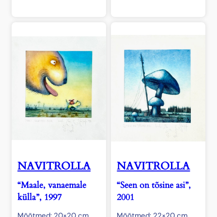
NAVITROLLA
NAVITROLLA
“Maale, vanaemale
“Seen on tõsine asi”,
külla”, 1997
2001
Mõõtmed: 20×20 cm
Mõõtmed: 22×20 cm