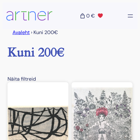
Liigu
sisu
0 €
juurde
Avaleht
›
Kuni 200€
Kuni 200€
Näita filtreid