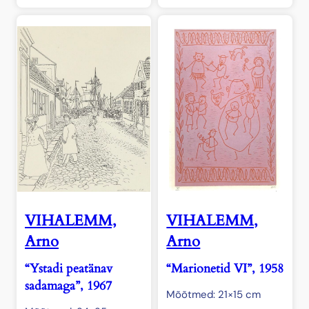
VIHALEMM,
VIHALEMM,
Arno
Arno
“Ystadi peatänav
“Marionetid VI”, 1958
sadamaga”, 1967
Mõõtmed: 21×15 cm