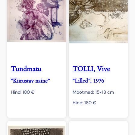
Tundmatu
TOLLI, Vive
“Kiirustav naine”
“Lilled”, 1976
Hind:
180
€
Mõõtmed: 15×18 cm
Hind:
180
€