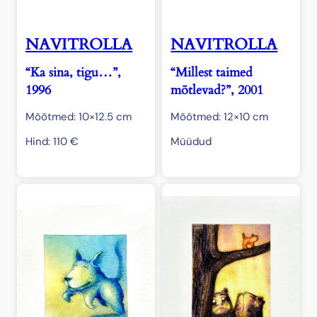
NAVITROLLA
NAVITROLLA
“Ka sina, tigu…”,
“Millest taimed
1996
mõtlevad?”, 2001
Mõõtmed: 10×12.5 cm
Mõõtmed: 12×10 cm
Hind:
110
€
Müüdud