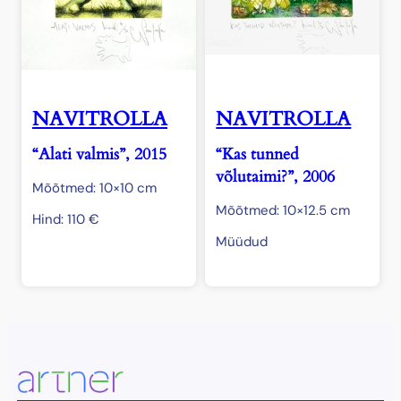
NAVITROLLA
NAVITROLLA
“Alati valmis”, 2015
“Kas tunned
võlutaimi?”, 2006
Mõõtmed: 10×10 cm
Mõõtmed: 10×12.5 cm
Hind:
110
€
Müüdud