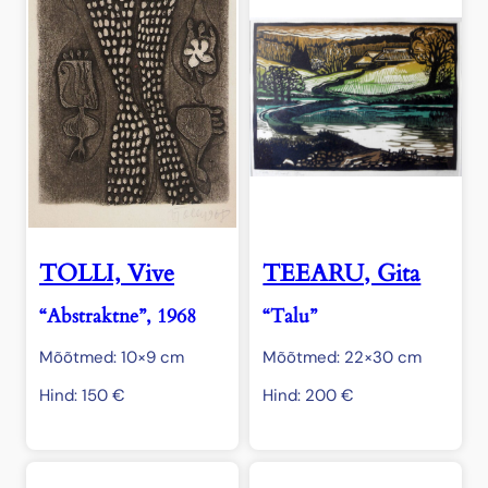
TOLLI, Vive
TEEARU, Gita
“Abstraktne”, 1968
“Talu”
Mõõtmed: 10×9 cm
Mõõtmed: 22×30 cm
Hind:
150
€
Hind:
200
€