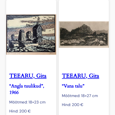
TEEARU, Gita
TEEARU, Gita
“Angla tuulikud”,
“Vana talu”
1966
Mõõtmed: 18×27 cm
Mõõtmed: 18×23 cm
Hind:
200
€
Hind:
200
€