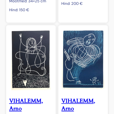
Mõõtmed: 34×25 cm
Hind:
200
€
Hind:
150
€
VIHALEMM,
VIHALEMM,
Arno
Arno