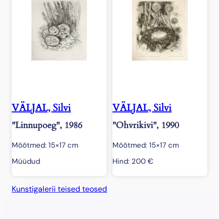
g
u
s
VÄLJAL, Silvi
VÄLJAL, Silvi
"Linnupoeg", 1986
"Ohvrikivi", 1990
Mõõtmed: 15×17 cm
Mõõtmed: 15×17 cm
Müüdud
Hind:
200
€
Kunstigalerii teised teosed