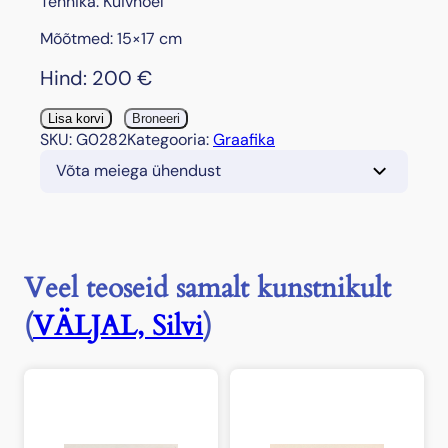
Tehnika: Kuivnõel
Mõõtmed: 15×17 cm
Hind:
200
€
"
Lisa korvi
Broneeri
K
SKU:
G0282
Kategooria:
Graafika
a
Võta meiega ühendust
d
a
k
a
d
Veel teoseid samalt kunstnikult
"
,
(
VÄLJAL, Silvi
)
1
9
8
8
k
o