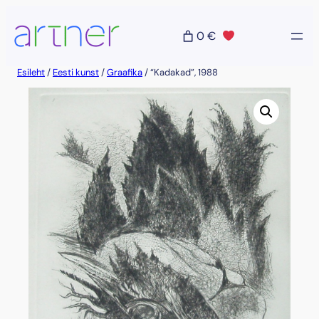
Liigu
sisu
0 €
juurde
Esileht
/
Eesti kunst
/
Graafika
/ “Kadakad”, 1988