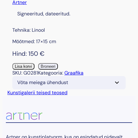
Artner
Signeeritud, dateeritud.
Tehnika: Linool
Mõõtmed: 17×15 cm
Hind:
150
€
"
Lisa korvi
Broneeri
H
SKU:
G0281
Kategooria:
Graafika
o
Võta meiega ühendust
m
m
Kunstigalerii teised teosed
i
k
u
l
"
,
1
Artner on kunstiplatvorm, kus on esindatud pidevalt