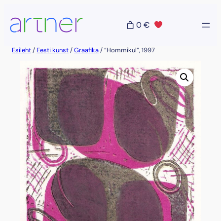
Liigu
sisu
0 €
juurde
Esileht
/
Eesti kunst
/
Graafika
/ “Hommikul”, 1997