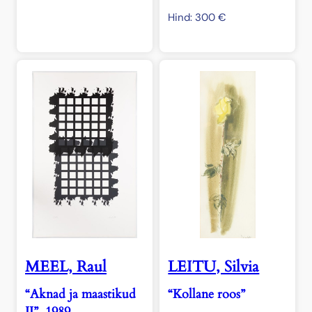
Hind:
300
€
MEEL, Raul
LEITU, Silvia
“Aknad ja maastikud
“Kollane roos”
II”, 1989