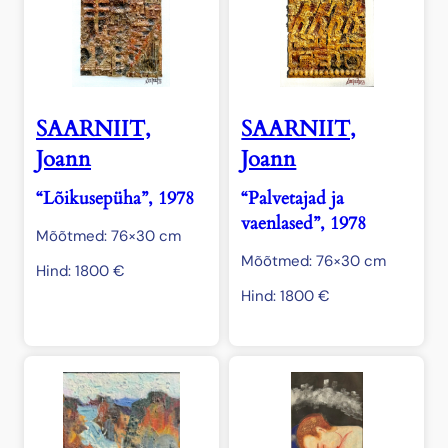
SAARNIIT,
SAARNIIT,
Joann
Joann
“Lõikusepüha”, 1978
“Palvetajad ja
vaenlased”, 1978
Mõõtmed: 76×30 cm
Mõõtmed: 76×30 cm
Hind:
1800
€
Hind:
1800
€