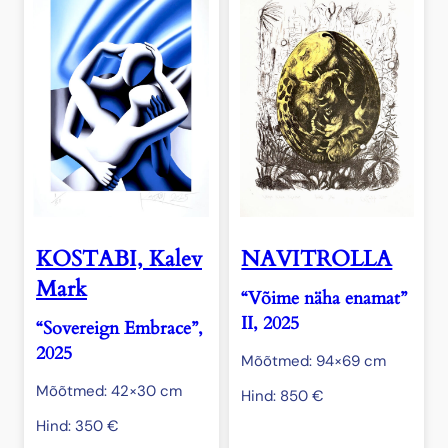
KOSTABI, Kalev
NAVITROLLA
Mark
“Võime näha enamat”
II, 2025
“Sovereign Embrace”,
2025
Mõõtmed: 94×69 cm
Mõõtmed: 42×30 cm
Hind:
850
€
Hind:
350
€