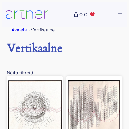
Liigu
sisu
0 €
juurde
Avaleht
›
Vertikaalne
Vertikaalne
Näita filtreid