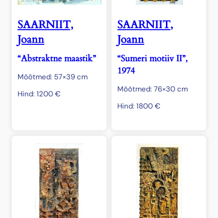
SAARNIIT,
SAARNIIT,
Joann
Joann
“Abstraktne maastik”
“Sumeri motiiv II”,
1974
Mõõtmed: 57×39 cm
Mõõtmed: 76×30 cm
Hind:
1200
€
Hind:
1800
€