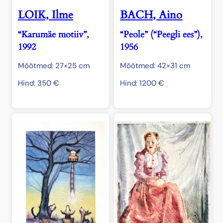
LOIK, Ilme
BACH, Aino
“Karumäe motiiv”,
“Peole” (“Peegli ees”),
1992
1956
Mõõtmed: 27×25 cm
Mõõtmed: 42×31 cm
Hind:
350
€
Hind:
1200
€