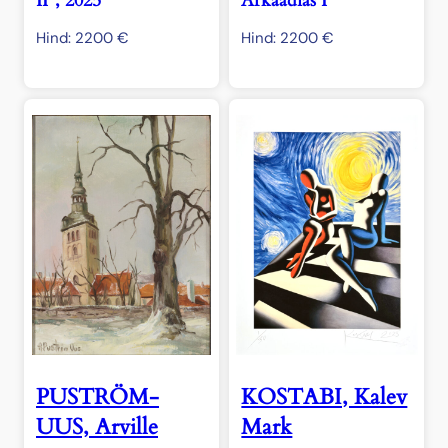
II”, 2025
Arkaadias I”
Hind:
2200
€
Hind:
2200
€
PUSTRÖM-
KOSTABI, Kalev
UUS, Arville
Mark