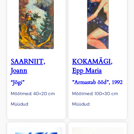
SAARNIIT,
KOKAMÄGI,
Joann
Epp Maria
“Jõgi”
”Armastab ööd”, 1992
Mõõtmed: 40×20 cm
Mõõtmed: 100×30 cm
Müüdud
Müüdud