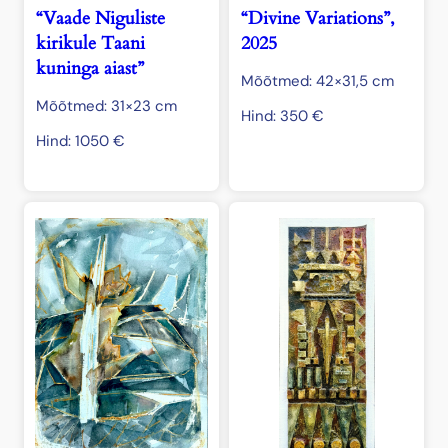
“Vaade Niguliste
“Divine Variations”,
kirikule Taani
2025
kuninga aiast”
Mõõtmed: 42×31,5 cm
Mõõtmed: 31×23 cm
Hind:
350
€
Hind:
1050
€