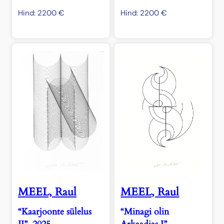
Hind:
2200
€
Hind:
2200
€
MEEL, Raul
MEEL, Raul
“Kaarjoonte sülelus
“Minagi olin