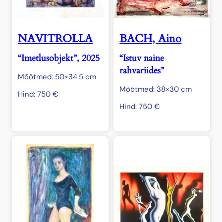
NAVITROLLA
BACH, Aino
“Imetlusobjekt”, 2025
“Istuv naine
rahvariides”
Mõõtmed: 50×34.5 cm
Mõõtmed: 38×30 cm
Hind:
750
€
Hind:
750
€