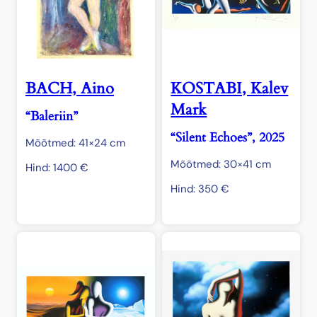
BACH, Aino
KOSTABI, Kalev
Mark
“Baleriin”
“Silent Echoes”, 2025
Mõõtmed: 41×24 cm
Mõõtmed: 30×41 cm
Hind:
1400
€
Hind:
350
€