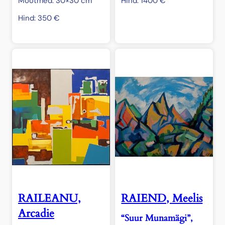
Mõõtmed: 30×30 cm
Hind:
1400
€
Hind:
350
€
RAILEANU,
RAIEND, Meelis
Arcadie
“Suur Munamägi”,