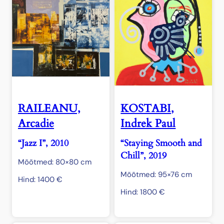
RAILEANU,
KOSTABI,
Arcadie
Indrek Paul
“Jazz I”, 2010
“Staying Smooth and
Chill”, 2019
Mõõtmed: 80×80 cm
Mõõtmed: 95×76 cm
Hind:
1400
€
Hind:
1800
€