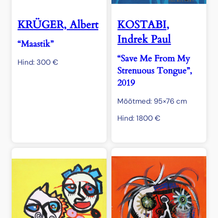
KRÜGER, Albert
KOSTABI,
Indrek Paul
“Maastik”
“Save Me From My
Hind:
300
€
Strenuous Tongue”,
2019
Mõõtmed: 95×76 cm
Hind:
1800
€