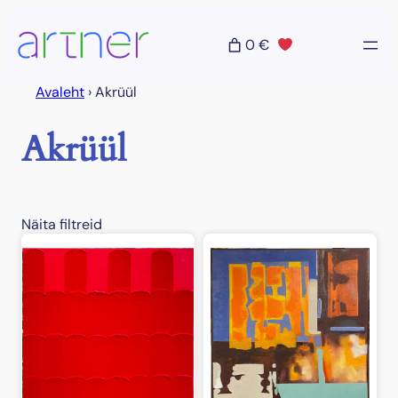
Liigu
sisu
0 €
juurde
Avaleht
›
Akrüül
Akrüül
Näita filtreid