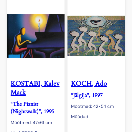
KOSTABI, Kalev
KOCH, Ado
Mark
“Jälgija”, 1997
“The Pianist
Mõõtmed: 42×54 cm
(Nightwalk)”, 1995
Müüdud
Mõõtmed: 47×61 cm