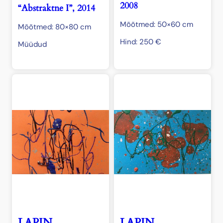
2008
“Abstraktne I”, 2014
Mõõtmed: 50×60 cm
Mõõtmed: 80×80 cm
Hind:
250
€
Müüdud
LAPIN,
LAPIN,