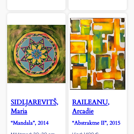
SIDLJAREVITŠ,
RAILEANU,
Maria
Arcadie
“Mandala”, 2014
“Abstraktne II”, 2015