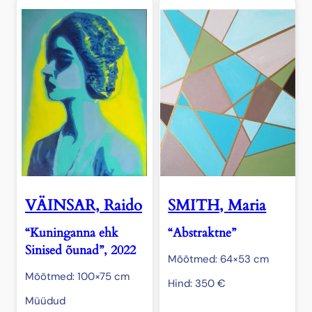
VÄINSAR, Raido
SMITH, Maria
“Kuninganna ehk
“Abstraktne”
Sinised õunad”, 2022
Mõõtmed: 64×53 cm
Mõõtmed: 100×75 cm
Hind:
350
€
Müüdud