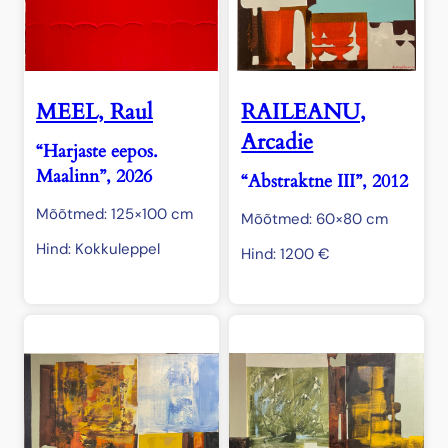
MEEL, Raul
RAILEANU,
Arcadie
“Harjaste eepos.
Maalinn”, 2026
“Abstraktne III”, 2012
Mõõtmed: 125×100 cm
Mõõtmed: 60×80 cm
Hind: Kokkuleppel
Hind:
1200
€