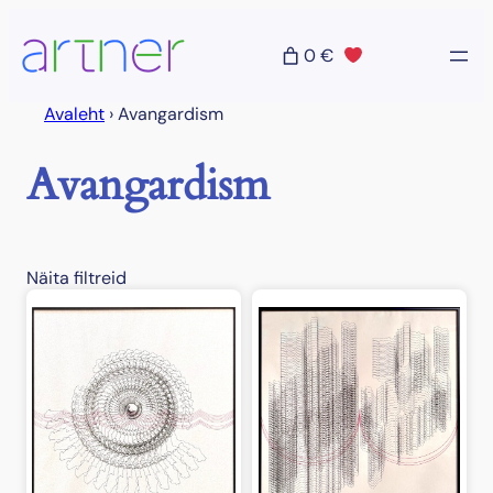
Liigu
sisu
0 €
juurde
Avaleht
›
Avangardism
Avangardism
Näita filtreid