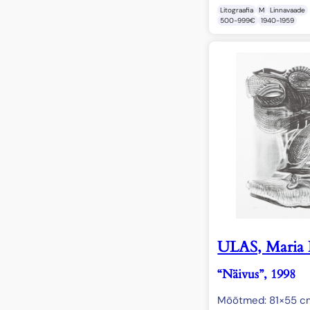
Litograafia
M
Linnavaade
500-999€
1940-1959
ULAS, Maria K
“Näivus”, 1998
Mõõtmed: 81×55 c