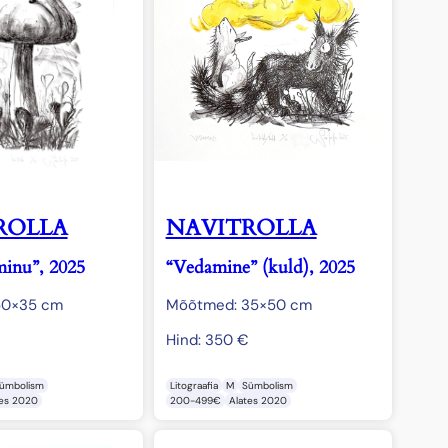
ROLLA
NAVITROLLA
minu”, 2025
“Vedamine” (kuld), 2025
50×35 cm
Mõõtmed: 35×50 cm
Hind:
350
€
ümbolism
Litograafia
M
Sümbolism
tes 2020
200-499€
Alates 2020