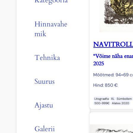
Kategooria
Hinnavahe
mik
NAVITROL
“Võime näha enam
Tehnika
2025
Mõõtmed: 94×69 
Suurus
Hind:
850
€
Litograafia
XL
Sümbolism
Ajastu
500-999€
Alates 2020
Galerii