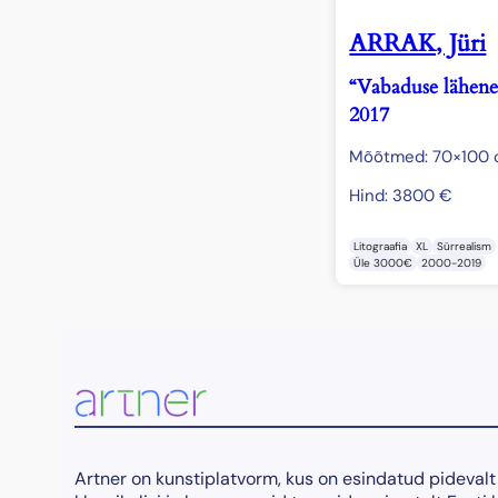
ARRAK, Jüri
“Vabaduse lähen
2017
Mõõtmed: 70×100
Hind:
3800
€
Litograafia
XL
Sürrealism
Üle 3000€
2000-2019
Artner on kunstiplatvorm, kus on esindatud pidevalt