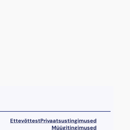
Ettevõttest
Privaatsustingimused
Müügitingimused