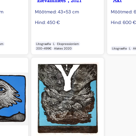
“Elevantmees”, 2021
“Akt”
cm
Mõõtmed: 43×53 cm
Mõõtmed: 
Hind:
450
€
Hind:
600
ism
Litograafia
L
Ekspressionism
200-499€
Alates 2020
Litograafia
L
A