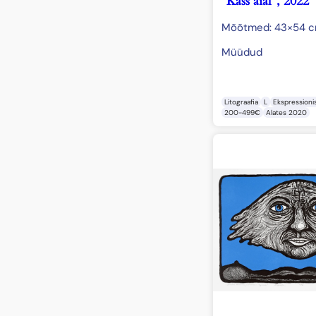
“Kass aial”, 2022
Mõõtmed: 43×54 
Müüdud
Litograafia
L
Ekspression
200-499€
Alates 2020