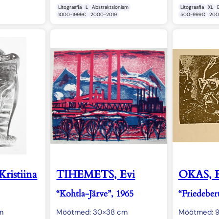
Litograafia
L
Abstraktsionism
Litograafia
XL
1000-1999€
2000-2019
500-999€
200
ristiina
TIHEMETS, Evi
OKAS, E
“Kohtla-Järve”, 1965
“Friedeber
m
Mõõtmed: 30×38 cm
Mõõtmed: 9