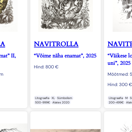
LA
NAVITROLLA
NAVIT
at” II,
“Võime näha enamat”, 2025
“Väikese l
uni”, 2025
Hind:
800
€
cm
Mõõtmed: 
Hind:
300
Litograafia
XL
Sümbolism
Litograafia
M
S
500-999€
Alates 2020
200-499€
Ala