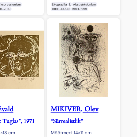
Ekspressionism
Litograafia
L
Abstraktsionism
0-2019
1000-1999€
1980-1999
vald
MIKIVER, Olev
t Tuglas”, 1971
“Sürrealistlik”
×13 cm
Mõõtmed: 14×11 cm