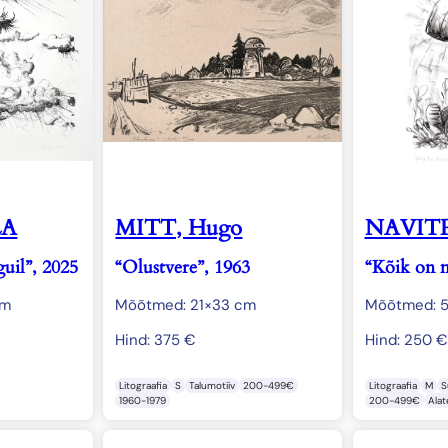
LA
MITT, Hugo
NAVIT
uil”, 2025
“Olustvere”, 1963
“Kõik on 
cm
Mõõtmed: 21×33 cm
Mõõtmed: 
Hind:
375
€
Hind:
250
€
Litograafia
S
Talumotiiv
200-499€
Litograafia
M
S
1960-1979
200-499€
Ala