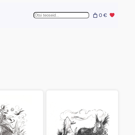
Otsing
0 €