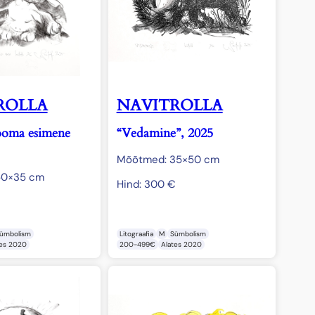
ROLLA
NAVITROLLA
ooma esimene
“Vedamine”, 2025
Mõõtmed: 35×50 cm
50×35 cm
Hind:
300
€
€
ümbolism
Litograafia
M
Sümbolism
tes 2020
200-499€
Alates 2020