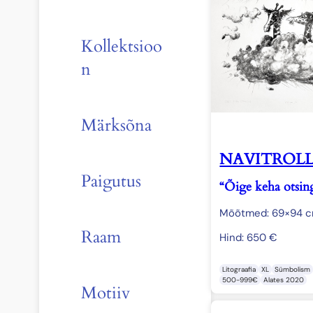
Kollektsioo
n
Märksõna
NAVITROL
Paigutus
“Õige keha otsing
Mõõtmed: 69×94 
Raam
Hind:
650
€
Litograafia
XL
Sümbolism
500-999€
Alates 2020
Motiiv