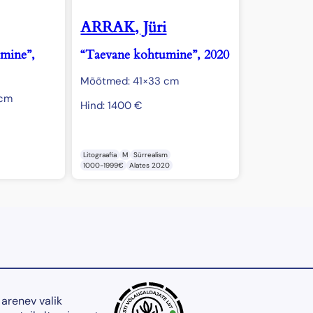
ARRAK, Jüri
emine”,
“Taevane kohtumine”, 2020
Mõõtmed: 41×33 cm
 cm
Hind:
1400
€
Litograafia
M
Sürrealism
1000-1999€
Alates 2020
 arenev valik