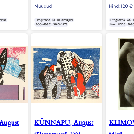
Müüdud
Hind:
120
€
onism
Litograafia
M
Reisimuljed
Litograafia
XS
200-499€
1960-1979
Kuni 200€
196
ugust
KÜNNAPU, August
KLIMOV