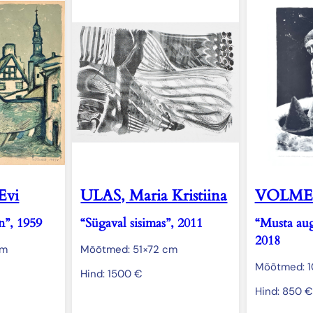
Evi
ULAS, Maria Kristiina
VOLMER
n”, 1959
“Sügaval sisimas”, 2011
“Musta aug
2018
cm
Mõõtmed: 51×72 cm
Mõõtmed: 
Hind:
1500
€
Hind:
850
€