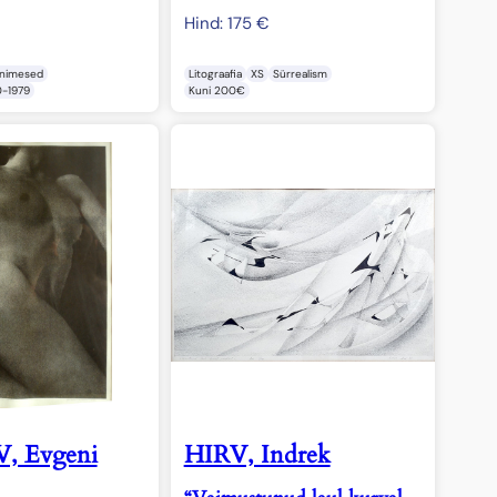
Hind:
175
€
Inimesed
Litograafia
XS
Sürrealism
0-1979
Kuni 200€
, Evgeni
HIRV, Indrek