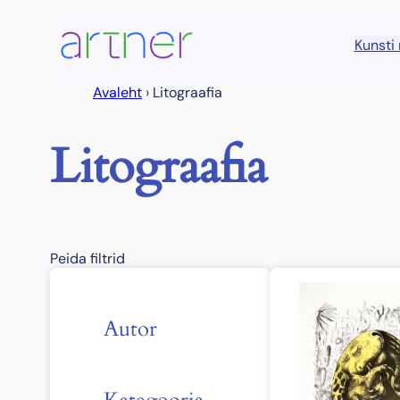
Liigu
sisu
Kunsti
juurde
Avaleht
›
Litograafia
Litograafia
Peida filtrid
Autor