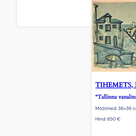
TIHEMETS, 
“Tallinna vanalin
Mõõtmed: 36×36 
Hind:
650
€