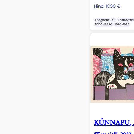
Hind:
1500
€
Litograafia
XL
Abstraktsi
1000-1999€
1980-1999
KÜNNAPU, A