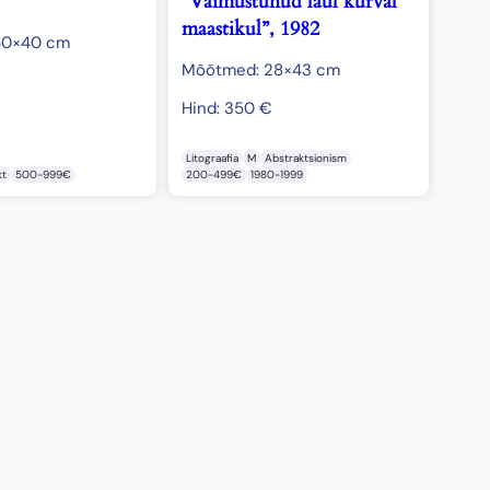
“Vaimustunud laul kurval
maastikul”, 1982
60×40 cm
Mõõtmed: 28×43 cm
€
Hind:
350
€
Litograafia
M
Abstraktsionism
kt
500-999€
200-499€
1980-1999