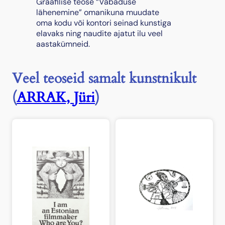
Graafilise teose “Vabaduse
lähenemine” omanikuna muudate
oma kodu või kontori seinad kunstiga
elavaks ning naudite ajatut ilu veel
aastakümneid.
Veel teoseid samalt kunstnikult
(
ARRAK, Jüri
)