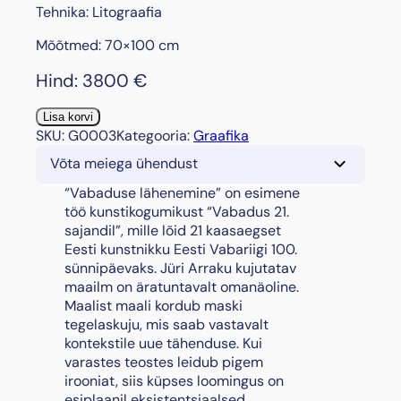
Tehnika: Litograafia
Mõõtmed: 70×100 cm
Hind:
3800
€
"
Lisa korvi
V
SKU:
G0003
Kategooria:
Graafika
a
Võta meiega ühendust
b
a
“Vabaduse lähenemine” on esimene
d
töö kunstikogumikust “Vabadus 21.
u
sajandil”, mille lõid 21 kaasaegset
s
Eesti kunstnikku Eesti Vabariigi 100.
e
sünnipäevaks. Jüri Arraku kujutatav
l
maailm on äratuntavalt omanäoline.
ä
Maalist maali kordub maski
h
tegelaskuju, mis saab vastavalt
e
kontekstile uue tähenduse. Kui
n
varastes teostes leidub pigem
e
irooniat, siis küpses loomingus on
m
esiplaanil eksistentsiaalsed