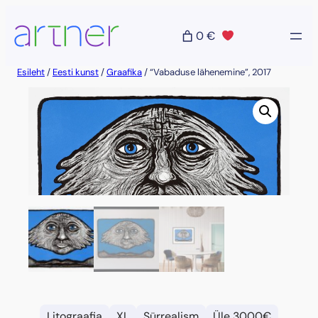
Liigu
sisu
0 €
juurde
Esileht
/
Eesti kunst
/
Graafika
/ “Vabaduse lähenemine”, 2017
Litograafia
XL
Sürrealism
Üle 3000€