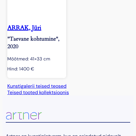
ARRAK, Jüri
"Taevane kohtumine",
2020
Mõõtmed: 41×33 cm
Hind:
1400
€
Kunstigalerii teised teosed
Teised tooted kollektsioonis