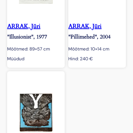
ARRAK, Jüri
ARRAK, Jüri
"Illusionist", 1977
"Pillimehed", 2004
Mõõtmed: 89×57 cm
Mõõtmed: 10×14 cm
Müüdud
Hind:
240
€