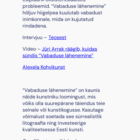
i
probleemid. “Vabaduse lähenemine”
n
hõljuv hiigelpea kuulutab vabadust
e
inimkonnale, mida on kujutatud
"
rindadena.
,
Intervjuu –
Teosest
2
0
Video –
Jüri Arrak räägib, kuidas
1
sündis “Vabaduse lähenemine”
7
k
Alexela Kohvikunst
o
g
u
“Vabaduse lähenemine” on kaunis
s
näide kunstniku loomingust, mis
võiks olla suurepärane täiendus teie
seinale või kunstikogusse. Kasutage
võimalust soetada see sürrealistlik
litograafia ning investeerige
kvaliteetsesse Eesti kunsti.