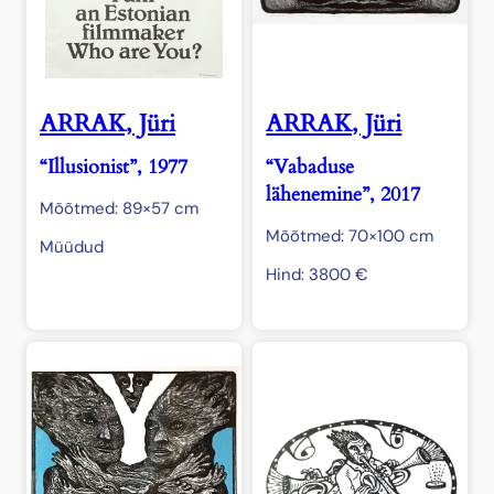
ARRAK, Jüri
ARRAK, Jüri
“Illusionist”, 1977
“Vabaduse
lähenemine”, 2017
Mõõtmed: 89×57 cm
Mõõtmed: 70×100 cm
Müüdud
Hind:
3800
€