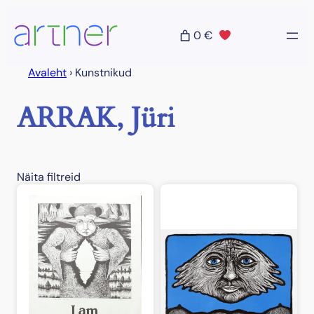
Liigu
sisu
0 €
juurde
Avaleht
›
Kunstnikud
ARRAK, Jüri
Näita filtreid