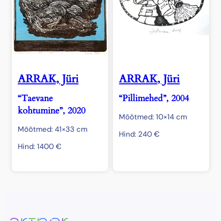
ARRAK, Jüri
ARRAK, Jüri
“Taevane
“Pillimehed”, 2004
kohtumine”, 2020
Mõõtmed: 10×14 cm
Mõõtmed: 41×33 cm
Hind:
240
€
Hind:
1400
€