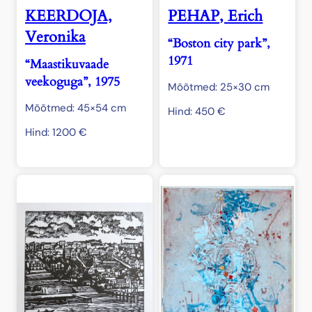
KEERDOJA,
PEHAP, Erich
Veronika
“Boston city park”,
1971
“Maastikuvaade
veekoguga”, 1975
Mõõtmed: 25×30 cm
Mõõtmed: 45×54 cm
Hind:
450
€
Hind:
1200
€