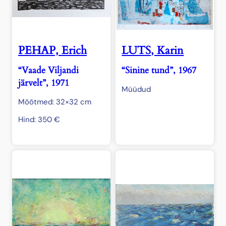
PEHAP, Erich
LUTS, Karin
“Vaade Viljandi
“Sinine tund”, 1967
järvelt”, 1971
Müüdud
Mõõtmed: 32×32 cm
Hind:
350
€