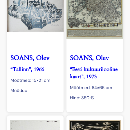
SOANS, Olev
SOANS, Olev
“Tallinn”, 1966
“Eesti kultuurilooline
kaart”, 1973
Mõõtmed: 15×21 cm
Mõõtmed: 64×66 cm
Müüdud
Hind:
350
€