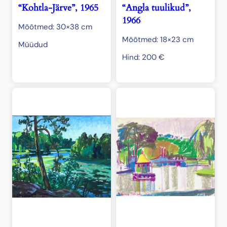
“Kohtla-Järve”, 1965
“Angla tuulikud”,
1966
Mõõtmed: 30×38 cm
Mõõtmed: 18×23 cm
Müüdud
Hind:
200
€