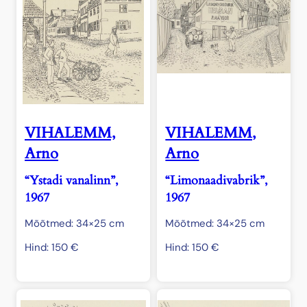
VIHALEMM,
VIHALEMM,
Arno
Arno
“Ystadi vanalinn”,
“Limonaadivabrik”,
1967
1967
Mõõtmed: 34×25 cm
Mõõtmed: 34×25 cm
Hind:
150
€
Hind:
150
€