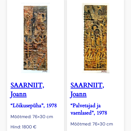
SAARNIIT,
SAARNIIT,
Joann
Joann
“Lõikusepüha”, 1978
“Palvetajad ja
vaenlased”, 1978
Mõõtmed: 76×30 cm
Mõõtmed: 76×30 cm
Hind:
1800
€