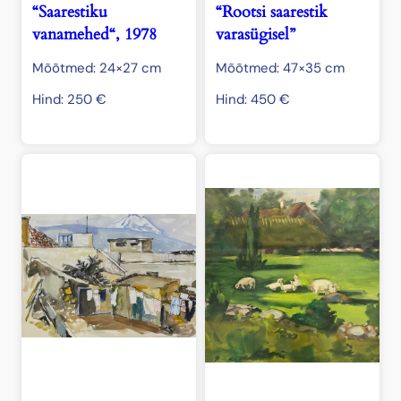
“Saarestiku
“Rootsi saarestik
vanamehed“, 1978
varasügisel”
Mõõtmed: 24×27 cm
Mõõtmed: 47×35 cm
Hind:
250
€
Hind:
450
€