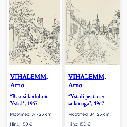
VIHALEMM,
VIHALEMM,
Arno
Arno
“Rootsi kodulinn
“Ystadi peatänav
Ystad”, 1967
sadamaga”, 1967
Mõõtmed: 34×25 cm
Mõõtmed: 34×25 cm
Hind:
150
€
Hind:
150
€