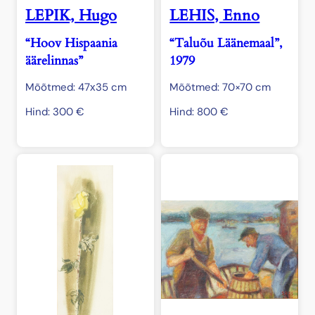
LEPIK, Hugo
LEHIS, Enno
“Hoov Hispaania
“Taluõu Läänemaal”,
äärelinnas”
1979
Mõõtmed: 47х35 cm
Mõõtmed: 70×70 cm
Hind:
300
€
Hind:
800
€