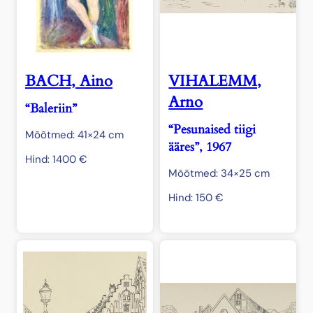
BACH, Aino
VIHALEMM,
Arno
“Baleriin”
“Pesunaised tiigi
Mõõtmed: 41×24 cm
ääres”, 1967
Hind:
1400
€
Mõõtmed: 34×25 cm
Hind:
150
€