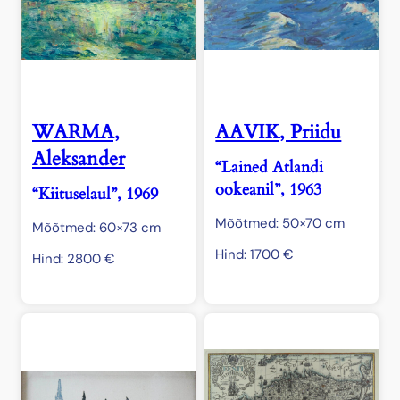
WARMA,
AAVIK, Priidu
Aleksander
“Lained Atlandi
ookeanil”, 1963
“Kiituselaul”, 1969
Mõõtmed: 50×70 cm
Mõõtmed: 60×73 cm
Hind:
1700
€
Hind:
2800
€