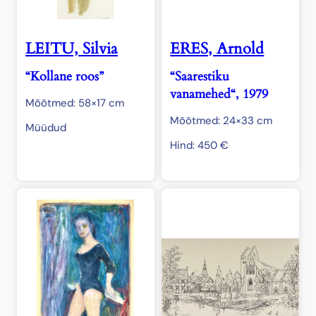
LEITU, Silvia
ERES, Arnold
“Kollane roos”
“Saarestiku
vanamehed“, 1979
Mõõtmed: 58×17 cm
Mõõtmed: 24×33 cm
Müüdud
Hind:
450
€