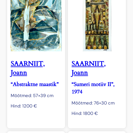
SAARNIIT,
SAARNIIT,
Joann
Joann
“Abstraktne maastik”
“Sumeri motiiv II”,
1974
Mõõtmed: 57×39 cm
Mõõtmed: 76×30 cm
Hind:
1200
€
Hind:
1800
€