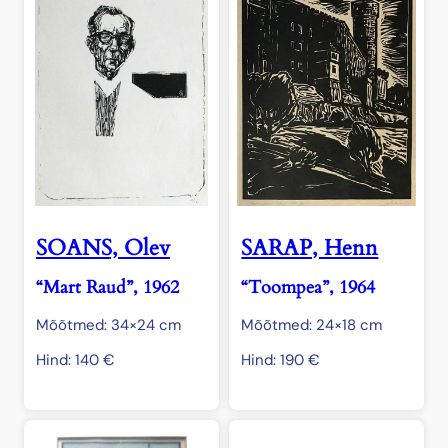
SOANS, Olev
SARAP, Henn
“Mart Raud”, 1962
“Toompea”, 1964
Mõõtmed: 34×24 cm
Mõõtmed: 24×18 cm
Hind:
140
€
Hind:
190
€