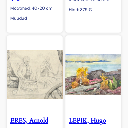
Mõõtmed: 40×20 cm
Hind:
375
€
Müüdud
ERES, Arnold
LEPIK, Hugo