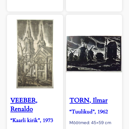
VEEBER,
TORN, Ilmar
Renaldo
“Tuulikud”, 1962
“Kaarli kirik”, 1973
Mõõtmed: 45×59 cm