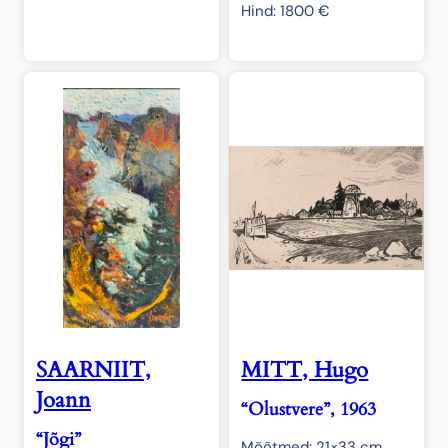
Hind:
1800
€
SAARNIIT,
MITT, Hugo
Joann
“Olustvere”, 1963
“Jõgi”
Mõõtmed: 21×33 cm