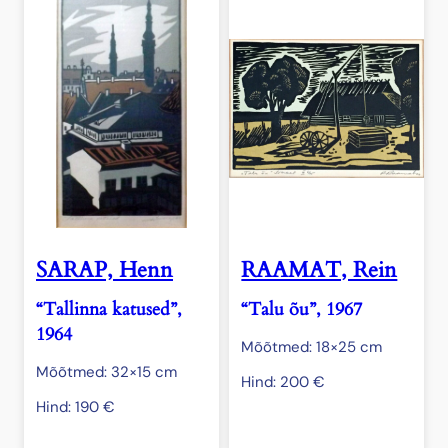
SARAP, Henn
RAAMAT, Rein
“Tallinna katused”,
“Talu õu”, 1967
1964
Mõõtmed: 18×25 cm
Mõõtmed: 32×15 cm
Hind:
200
€
Hind:
190
€