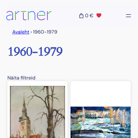
Liigu
sisu
0 €
juurde
Avaleht
›
1960-1979
1960-1979
Näita filtreid