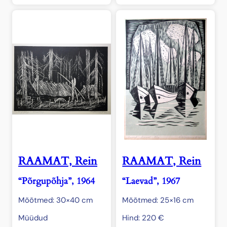
RAAMAT, Rein
RAAMAT, Rein
“Põrgupõhja”, 1964
“Laevad”, 1967
Mõõtmed: 30×40 cm
Mõõtmed: 25×16 cm
Müüdud
Hind:
220
€