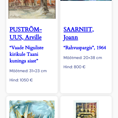
PUSTRÖM-
SAARNIIT,
UUS, Arville
Joann
“Vaade Niguliste
“Rahvuspargis”, 1964
kirikule Taani
Mõõtmed: 20×38 cm
kuninga aiast”
Hind:
800
€
Mõõtmed: 31×23 cm
Hind:
1050
€