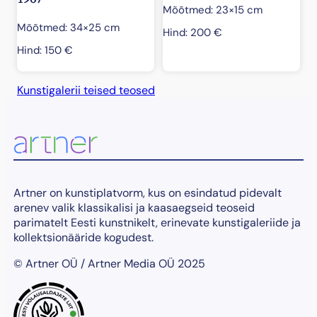
Mõõtmed: 23×15 cm
Mõõtmed: 34×25 cm
Hind:
200
€
Hind:
150
€
Kunstigalerii teised teosed
Artner on kunstiplatvorm, kus on esindatud pidevalt
arenev valik klassikalisi ja kaasaegseid teoseid
parimatelt Eesti kunstnikelt, erinevate kunstigaleriide ja
kollektsionääride kogudest.
© Artner OÜ / Artner Media OÜ 2025