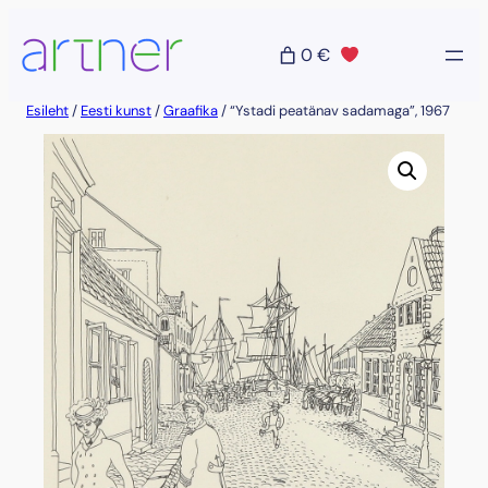
Liigu
sisu
0 €
juurde
Esileht
/
Eesti kunst
/
Graafika
/ “Ystadi peatänav sadamaga”, 1967