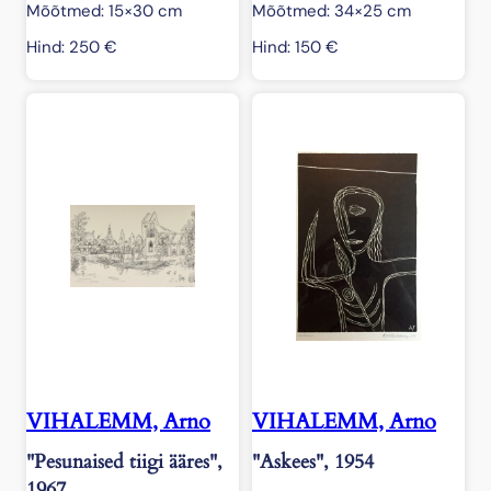
Mõõtmed: 15×30 cm
Mõõtmed: 34×25 cm
o
g
Hind:
250
€
Hind:
150
€
u
s
VIHALEMM, Arno
VIHALEMM, Arno
"Pesunaised tiigi ääres",
"Askees", 1954
1967