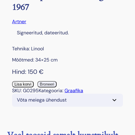
1967
Artner
Signeeritud, dateeritud.
Tehnika: Linool
Mõõtmed: 34×25 cm
Hind:
150
€
"
Lisa korvi
Broneeri
Y
SKU:
G0295
Kategooria:
Graafika
s
Võta meiega ühendust
t
a
d
i
p
e