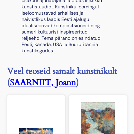
osakonnajuhatajana ja pidas isiklikku
kunstistuudiot. Kunstniku loomingut
iseloomustavad arhailises ja
naivistlikus laadis Eesti ajalugu
idealiseerivad kompositsioonid ning
sumeri kultuurist inspireeritud
reljeefid. Tema pärand on esindatud
Eesti, Kanada, USA ja Suurbritannia
kunstikogudes.
Veel teoseid samalt kunstnikult
(
SAARNIIT, Joann
)