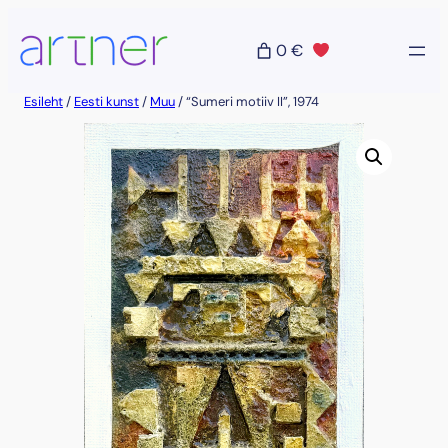
Liigu
sisu
0 €
juurde
Esileht
/
Eesti kunst
/
Muu
/ “Sumeri motiiv II”, 1974