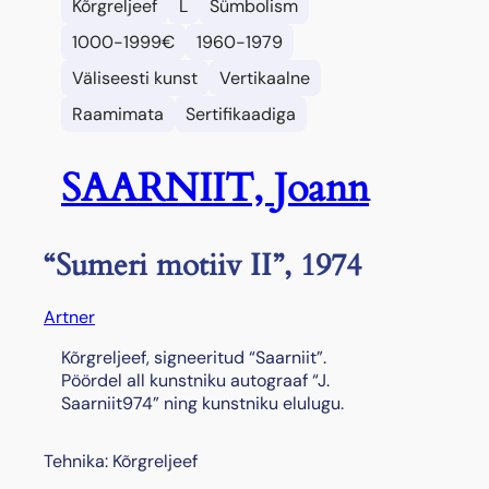
Kõrgreljeef
L
Sümbolism
1000-1999€
1960-1979
Väliseesti kunst
Vertikaalne
Raamimata
Sertifikaadiga
SAARNIIT, Joann
“Sumeri motiiv II”, 1974
Artner
Kõrgreljeef, signeeritud “Saarniit”.
Pöördel all kunstniku autograaf “J.
Saarniit974” ning kunstniku elulugu.
Tehnika: Kõrgreljeef