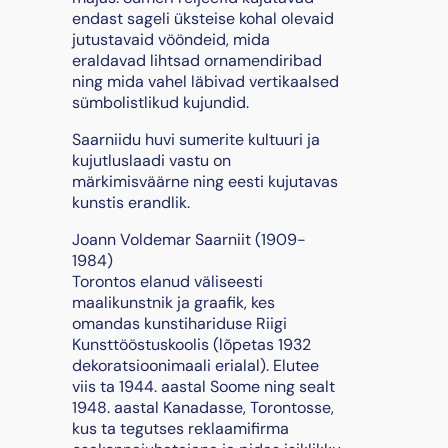
endast sageli üksteise kohal olevaid
9
jutustavaid vööndeid, mida
7
eraldavad lihtsad ornamendiribad
4
ning mida vahel läbivad vertikaalsed
k
sümbolistlikud kujundid.
o
g
Saarniidu huvi sumerite kultuuri ja
u
kujutluslaadi vastu on
s
märkimisväärne ning eesti kujutavas
kunstis erandlik.
Joann Voldemar Saarniit (1909-
1984)
Torontos elanud väliseesti
maalikunstnik ja graafik, kes
omandas kunstihariduse Riigi
Kunsttööstuskoolis (lõpetas 1932
dekoratsioonimaali erialal). Elutee
viis ta 1944. aastal Soome ning sealt
1948. aastal Kanadasse, Torontosse,
kus ta tegutses reklaamifirma