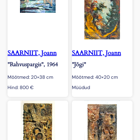
SAARNIIT, Joann
SAARNIIT, Joann
"Rahvuspargis", 1964
"Jõgi"
Mõõtmed: 20×38 cm
Mõõtmed: 40×20 cm
Hind:
800
€
Müüdud