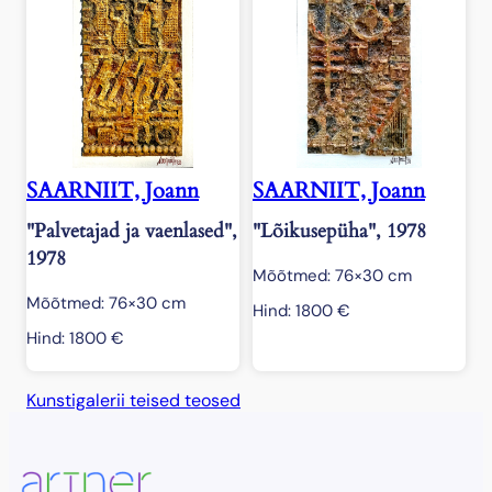
SAARNIIT, Joann
SAARNIIT, Joann
"Palvetajad ja vaenlased",
"Lõikusepüha", 1978
1978
Mõõtmed: 76×30 cm
Mõõtmed: 76×30 cm
Hind:
1800
€
Hind:
1800
€
Kunstigalerii teised teosed