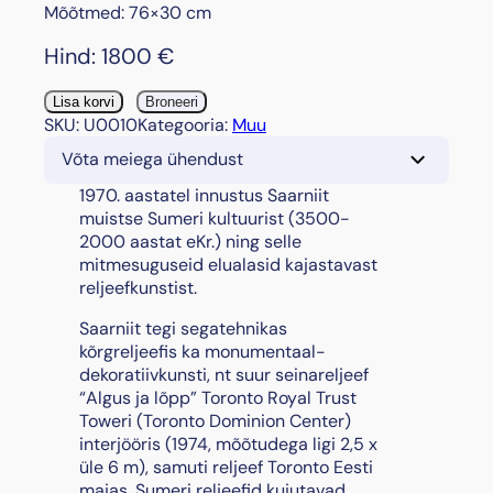
Mõõtmed: 76×30 cm
Hind:
1800
€
"
Lisa korvi
Broneeri
S
SKU:
U0010
Kategooria:
Muu
u
Võta meiega ühendust
m
e
1970. aastatel innustus Saarniit
r
muistse Sumeri kultuurist (3500-
i
2000 aastat eKr.) ning selle
m
mitmesuguseid elualasid kajastavast
o
reljeefkunstist.
t
Saarniit tegi segatehnikas
i
kõrgreljeefis ka monumentaal-
i
dekoratiivkunsti, nt suur seinareljeef
v
“Algus ja lõpp” Toronto Royal Trust
I
Toweri (Toronto Dominion Center)
I
interjööris (1974, mõõtudega ligi 2,5 x
"
üle 6 m), samuti reljeef Toronto Eesti
,
majas. Sumeri reljeefid kujutavad
1