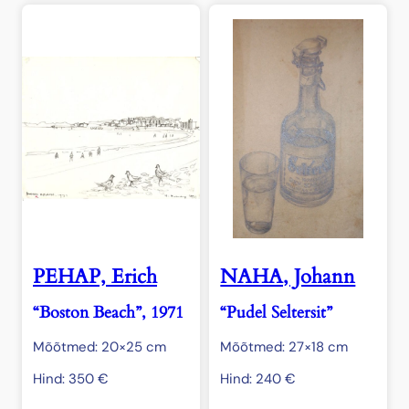
PEHAP, Erich
NAHA, Johann
“Boston Beach”, 1971
“Pudel Seltersit”
Mõõtmed: 20×25 cm
Mõõtmed: 27×18 cm
Hind:
350
€
Hind:
240
€