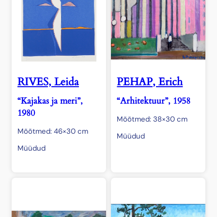
RIVES, Leida
PEHAP, Erich
“Kajakas ja meri”,
“Arhitektuur”, 1958
1980
Mõõtmed: 38×30 cm
Mõõtmed: 46×30 cm
Müüdud
Müüdud