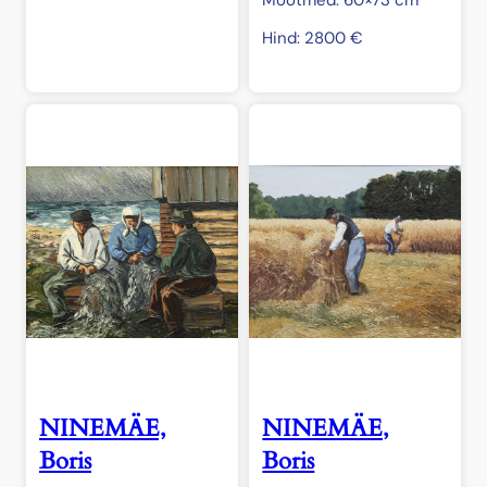
Mõõtmed: 60×73 cm
Hind:
2800
€
NINEMÄE,
NINEMÄE,
Boris
Boris