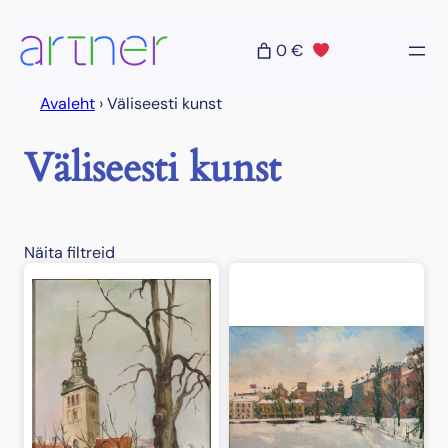
Liigu
sisu
0 €
juurde
Avaleht
›
Väliseesti kunst
Väliseesti kunst
Näita filtreid