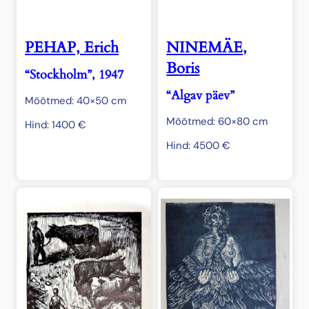
PEHAP, Erich
NINEMÄE,
Boris
“Stockholm”, 1947
“Algav päev”
Mõõtmed: 40×50 cm
Mõõtmed: 60×80 cm
Hind:
1400
€
Hind:
4500
€