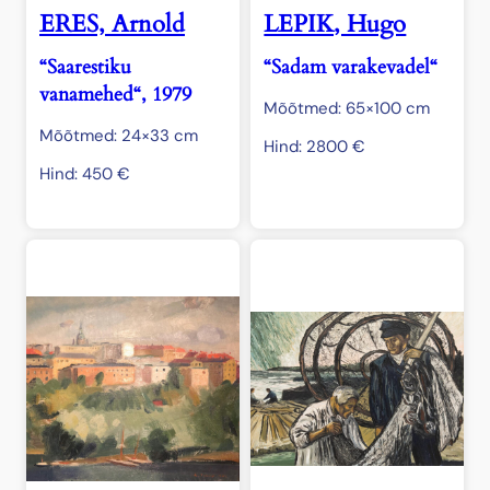
ERES, Arnold
LEPIK, Hugo
“Saarestiku
“Sadam varakevadel“
vanamehed“, 1979
Mõõtmed: 65×100 cm
Mõõtmed: 24×33 cm
Hind:
2800
€
Hind:
450
€