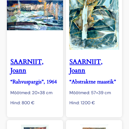
SAARNIIT,
SAARNIIT,
Joann
Joann
“Rahvuspargis”, 1964
“Abstraktne maastik”
Mõõtmed: 20×38 cm
Mõõtmed: 57×39 cm
Hind:
800
€
Hind:
1200
€