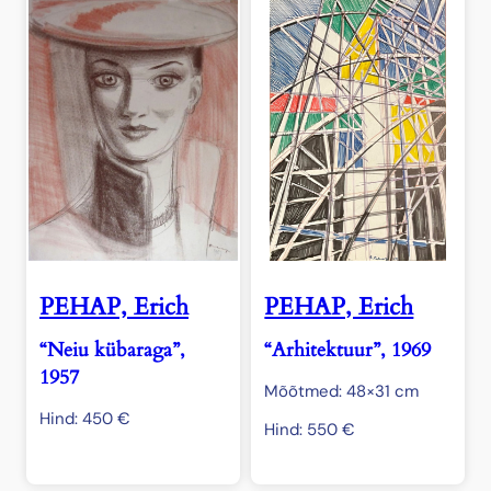
PEHAP, Erich
PEHAP, Erich
“Neiu kübaraga”,
“Arhitektuur”, 1969
1957
Mõõtmed: 48×31 cm
Hind:
450
€
Hind:
550
€