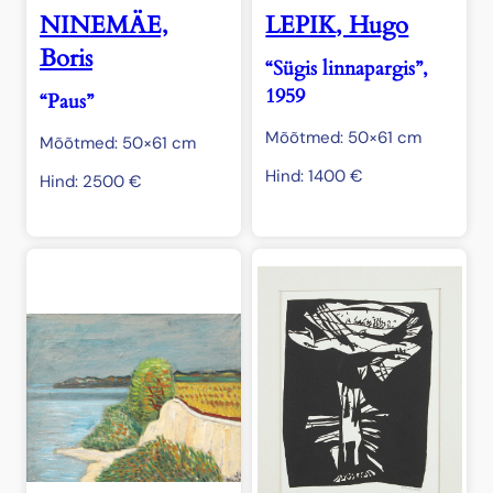
NINEMÄE,
LEPIK, Hugo
Boris
“Sügis linnapargis”,
1959
“Paus”
Mõõtmed: 50×61 cm
Mõõtmed: 50×61 cm
Hind:
1400
€
Hind:
2500
€