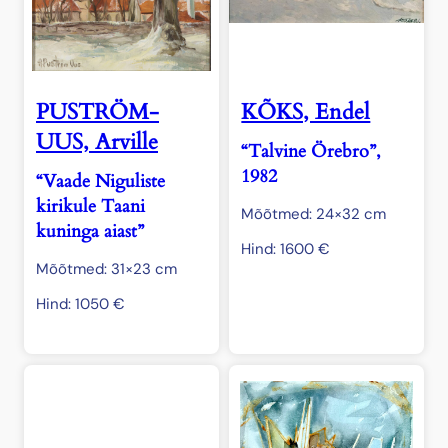
PUSTRÖM-
KÕKS, Endel
UUS, Arville
“Talvine Örebro”,
1982
“Vaade Niguliste
kirikule Taani
Mõõtmed: 24×32 cm
kuninga aiast”
Hind:
1600
€
Mõõtmed: 31×23 cm
Hind:
1050
€