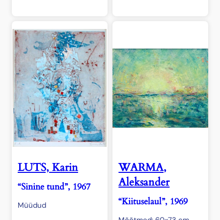
LUTS, Karin
WARMA,
Aleksander
“Sinine tund”, 1967
“Kiituselaul”, 1969
Müüdud