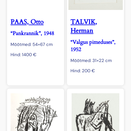
PAAS, Otto
TALVIK,
Herman
“Pankrannik”, 1948
“Valgus pimeduses”,
Mõõtmed: 54×67 cm
1952
Hind:
1400
€
Mõõtmed: 31×22 cm
Hind:
200
€