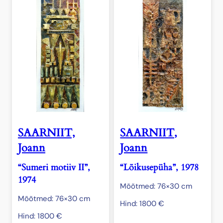
SAARNIIT,
SAARNIIT,
Joann
Joann
“Sumeri motiiv II”,
“Lõikusepüha”, 1978
1974
Mõõtmed: 76×30 cm
Mõõtmed: 76×30 cm
Hind:
1800
€
Hind:
1800
€