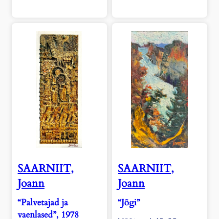
SAARNIIT,
SAARNIIT,
Joann
Joann
“Palvetajad ja
“Jõgi”
vaenlased”, 1978