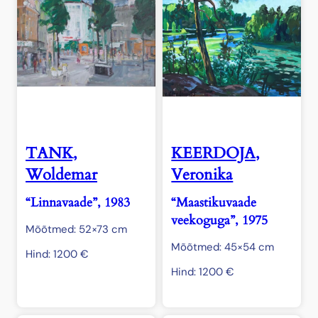
TANK,
KEERDOJA,
Woldemar
Veronika
“Linnavaade”, 1983
“Maastikuvaade
veekoguga”, 1975
Mõõtmed: 52×73 cm
Mõõtmed: 45×54 cm
Hind:
1200
€
Hind:
1200
€