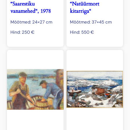
“Saarestiku
“Natüürmort
vanamehed“, 1978
kitarriga“
Mõõtmed: 24×27 cm
Mõõtmed: 37×45 cm
Hind:
250
€
Hind:
550
€