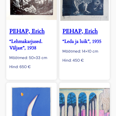
PEHAP, Erich
PEHAP, Erich
“Lehmakarjused.
“Leda ja luik”, 1935
Väljast”, 1938
Mõõtmed: 14×10 cm
Mõõtmed: 50×33 cm
Hind:
450
€
Hind:
650
€