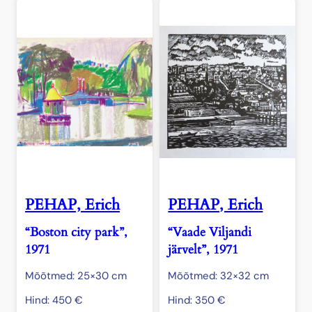
PEHAP, Erich
PEHAP, Erich
“Boston city park”,
“Vaade Viljandi
1971
järvelt”, 1971
Mõõtmed: 25×30 cm
Mõõtmed: 32×32 cm
Hind:
450
€
Hind:
350
€