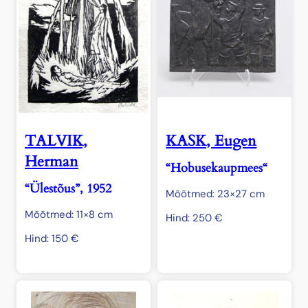
TALVIK,
KASK, Eugen
Herman
“Hobusekaupmees“
“Ülestõus”, 1952
Mõõtmed: 23×27 cm
Mõõtmed: 11×8 cm
Hind:
250
€
Hind:
150
€