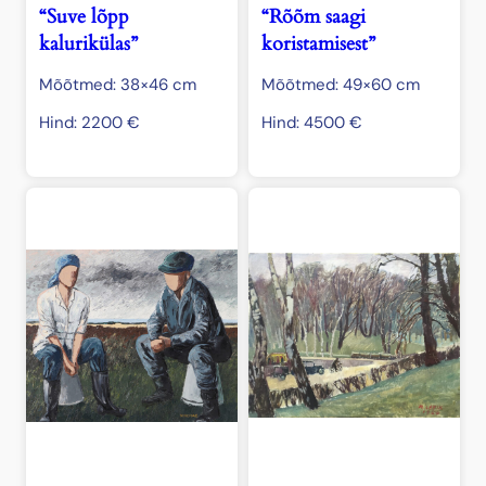
“Suve lõpp
“Rõõm saagi
kalurikülas”
koristamisest”
Mõõtmed: 38×46 cm
Mõõtmed: 49×60 cm
Hind:
2200
€
Hind:
4500
€