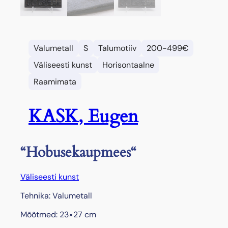
Valumetall
S
Talumotiiv
200-499€
Väliseesti kunst
Horisontaalne
Raamimata
KASK, Eugen
“Hobusekaupmees“
Väliseesti kunst
Tehnika: Valumetall
Mõõtmed: 23×27 cm