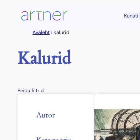
Liigu
sisu
Kunsti
juurde
Avaleht
›
Kalurid
Kalurid
Peida filtrid
Autor