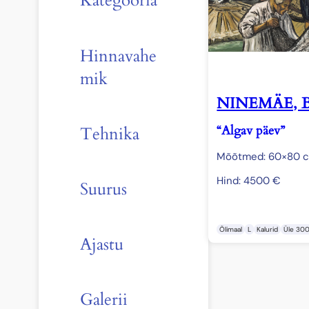
Kategooria
Hinnavahe
mik
NINEMÄE, B
“Algav päev”
Tehnika
Mõõtmed: 60×80 
Hind:
4500
€
Suurus
Õlimaal
L
Kalurid
Üle 30
Ajastu
Galerii