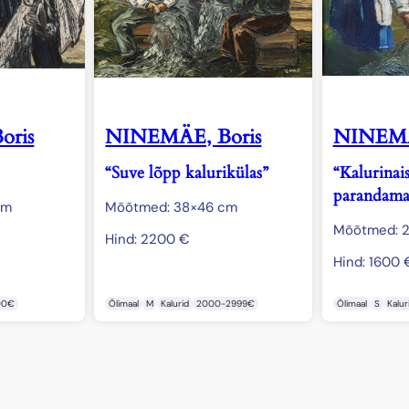
oris
NINEMÄE, Boris
NINEMÄ
“Suve lõpp kalurikülas”
“Kalurinai
parandama
cm
Mõõtmed: 38×46 cm
Mõõtmed: 2
Hind:
2200
€
Hind:
1600
00€
Õlimaal
M
Kalurid
2000-2999€
Õlimaal
S
Kalur