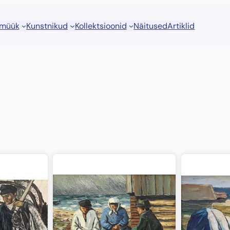
 müük
Kunstnikud
Kollektsioonid
Näitused
Artiklid