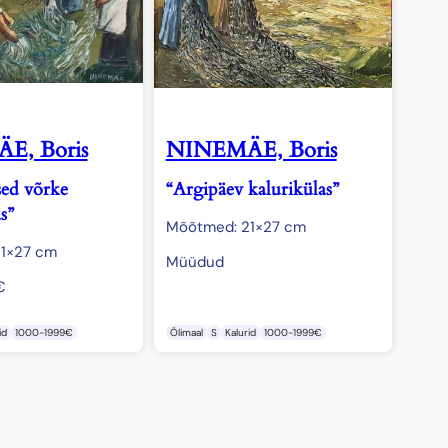
E, Boris
NINEMÄE, Boris
sed võrke
“Argipäev kalurikülas”
s”
Mõõtmed: 21×27 cm
1×27 cm
Müüdud
€
id
1000-1999€
Õlimaal
S
Kalurid
1000-1999€