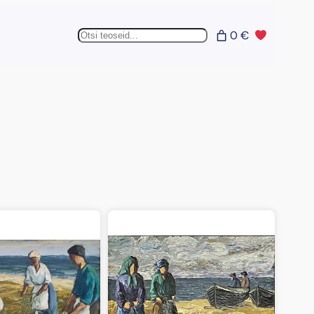
Otsing
0 €