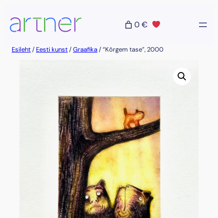
Liigu
sisu
0 €
juurde
Esileht
/
Eesti kunst
/
Graafika
/ “Kõrgem tase”, 2000