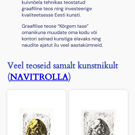
s
kuivnõela tehnikas teostatud
e
graafiline teos ning investeerige
"
kvaliteetsesse Eesti kunsti.
,
Graafilise teose “Kõrgem tase”
2
omanikuna muudate oma kodu või
0
kontori seinad kunstiga elavaks ning
0
naudite ajatut ilu veel aastakümneid.
0
k
o
Veel teoseid samalt kunstnikult
g
u
(
NAVITROLLA
)
s