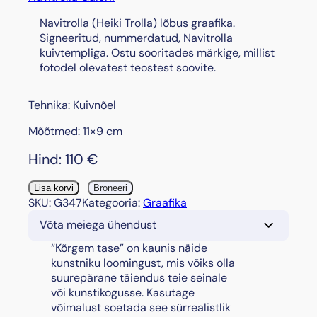
Navitrolla (Heiki Trolla) lõbus graafika.
Signeeritud, nummerdatud, Navitrolla
kuivtempliga. Ostu sooritades märkige, millist
fotodel olevatest teostest soovite.
Tehnika: Kuivnõel
Mõõtmed: 11×9 cm
Hind:
110
€
"
Lisa korvi
Broneeri
K
SKU:
G347
Kategooria:
Graafika
õ
Võta meiega ühendust
r
g
“Kõrgem tase” on kaunis näide
e
kunstniku loomingust, mis võiks olla
m
suurepärane täiendus teie seinale
t
või kunstikogusse. Kasutage
a
võimalust soetada see sürrealistlik