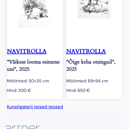
NAVITROLLA
NAVITROLLA
"Väikese looma esimene
"Õige keha otsinguil",
uni", 2025
2025
Mõõtmed: 50×35 cm
Mõõtmed: 69×94 cm
Hind:
300
€
Hind:
650
€
Kunstigalerii teised teosed