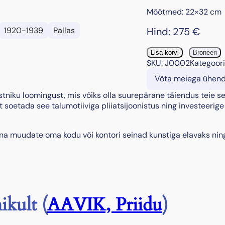
Mõõtmed: 22×32 cm
Hind:
275
€
1920-1939
Pallas
"
Lisa korvi
Broneeri
T
SKU:
J0002
Kategoor
ü
Võta meiega ühen
r
j
stniku loomingust, mis võiks olla suurepärane täiendus teie se
u
 soetada see talumotiiviga pliiatsijoonistus ning investeerige
r
a
una muudate oma kodu või kontori seinad kunstiga elavaks nin
n
n
i
k
"
,
ikult (
AAVIK, Priidu
)
1
9
3