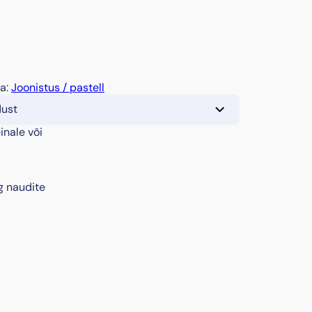
ia:
Joonistus / pastell
dust
inale või
g naudite