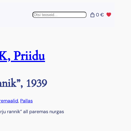
Otsing
0 €
, Priidu
nnik”, 1939
remaalid
, 
Pallas
ürju rannik” all paremas nurgas