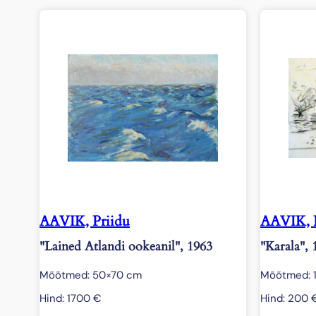
AAVIK, Priidu
AAVIK, P
"Lained Atlandi ookeanil", 1963
"Karala", 
Mõõtmed: 50×70 cm
Mõõtmed: 
Hind:
1700
€
Hind:
200