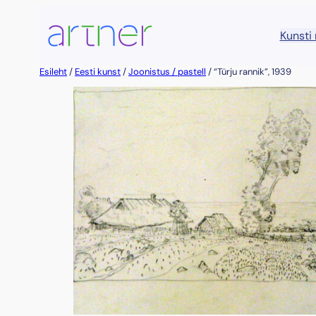
Liigu
sisu
Kunsti
juurde
Esileht
/
Eesti kunst
/
Joonistus / pastell
/ “Türju rannik”, 1939