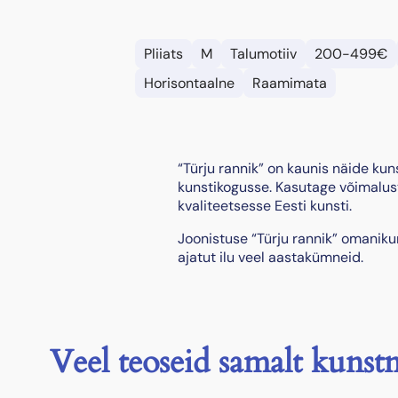
Pliiats
M
Talumotiiv
200-499€
Horisontaalne
Raamimata
“Türju rannik” on kaunis näide kun
kunstikogusse. Kasutage võimalust
kvaliteetsesse Eesti kunsti.
Joonistuse “Türju rannik” omanik
ajatut ilu veel aastakümneid.
Veel teoseid samalt kunstn