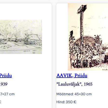
9
k
o
g
u
s
riidu
AAVIK, Priidu
1939
"Lauluväljak", 1965
17×27 cm
Mõõtmed: 45×30 cm
€
Hind:
350
€