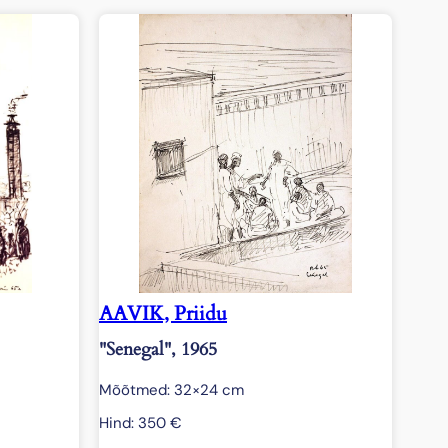
AAVIK, Priidu
"Senegal", 1965
Mõõtmed: 32×24 cm
Hind:
350
€