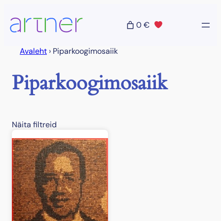
Liigu
sisu
0 €
juurde
Avaleht
›
Piparkoogimosaiik
Piparkoogimosaiik
Näita filtreid