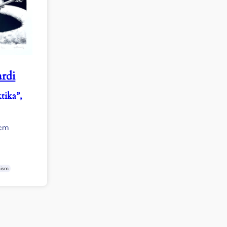
rdi
tika”,
 cm
nism