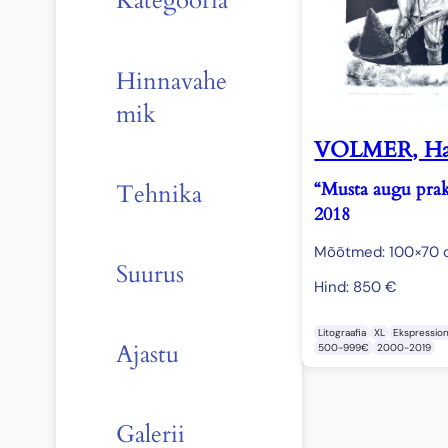
Kategooria
Hinnavahe
mik
VOLMER, Ha
“Musta augu prak
Tehnika
2018
Mõõtmed: 100×70
Suurus
Hind:
850
€
Litograafia
XL
Ekspressio
Ajastu
500-999€
2000-2019
Galerii