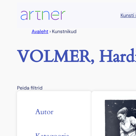
Liigu
sisu
Kunsti
juurde
Avaleht
›
Kunstnikud
VOLMER, Hard
Peida filtrid
Autor