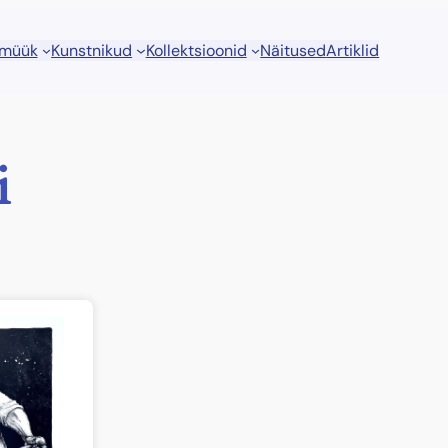
 müük
Kunstnikud
Kollektsioonid
Näitused
Artiklid
i