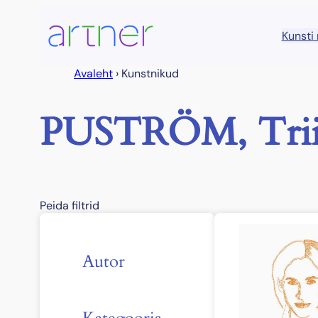
Liigu
sisu
Kunsti
juurde
Avaleht
›
Kunstnikud
PUSTRÖM, Trii
Peida filtrid
Autor