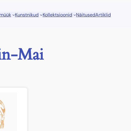
 müük
Kunstnikud
Kollektsioonid
Näitused
Artiklid
n-Mai