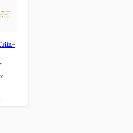
riin-
”
cm