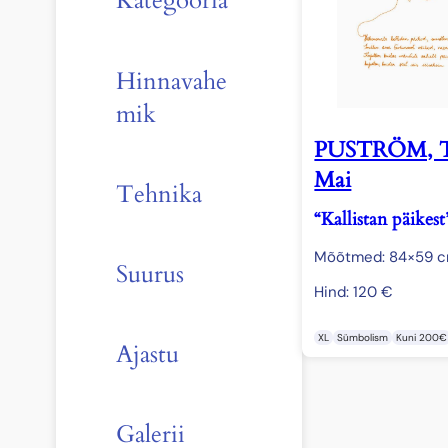
Kategooria
Hinnavahe
mik
PUSTRÖM, T
Mai
Tehnika
“Kallistan päikest
Mõõtmed: 84×59 
Suurus
Hind:
120
€
XL
Sümbolism
Kuni 200€
Ajastu
Galerii