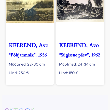
KEEREND, Avo
KEEREND, Avo
“Põhjarannik”, 1956
“Sügisene päev”, 1962
Mõõtmed: 22×30 cm
Mõõtmed: 24×34 cm
Hind:
250
€
Hind:
150
€