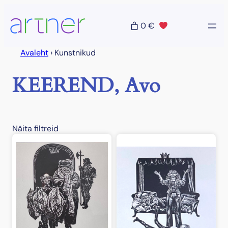
Liigu
sisu
0 €
juurde
Avaleht
›
Kunstnikud
KEEREND, Avo
Näita filtreid