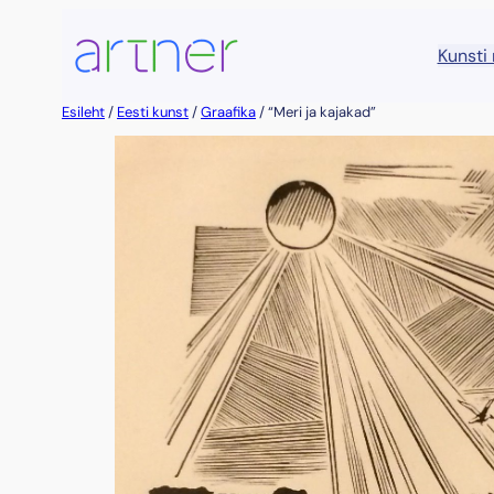
Liigu
sisu
Kunsti
juurde
Esileht
/
Eesti kunst
/
Graafika
/ “Meri ja kajakad”