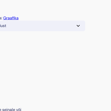
a:
Graafika
dust
 seinale või