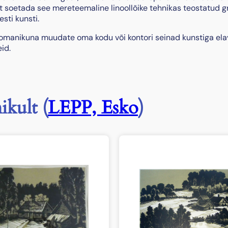
 soetada see mereteemaline linoollõike tehnikas teostatud gr
sti kunsti.
” omanikuna muudate oma kodu või kontori seinad kunstiga ela
id.
ikult (
LEPP, Esko
)