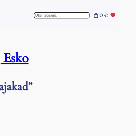
Otsing
0 €
 Esko
ajakad”