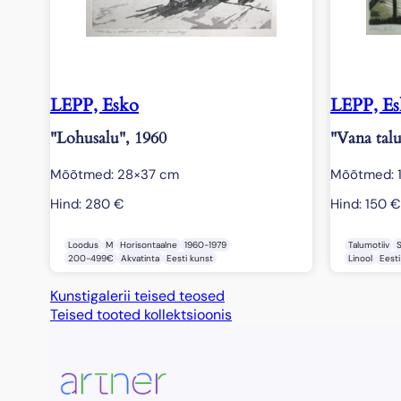
LEPP, Esko
LEPP, E
"Lohusalu", 1960
"Vana tal
Mõõtmed: 28×37 cm
Mõõtmed: 
Hind:
280
€
Hind:
150
€
Loodus
M
Horisontaalne
1960-1979
Talumotiiv
200-499€
Akvatinta
Eesti kunst
Linool
Eesti
Kunstigalerii teised teosed
Teised tooted kollektsioonis