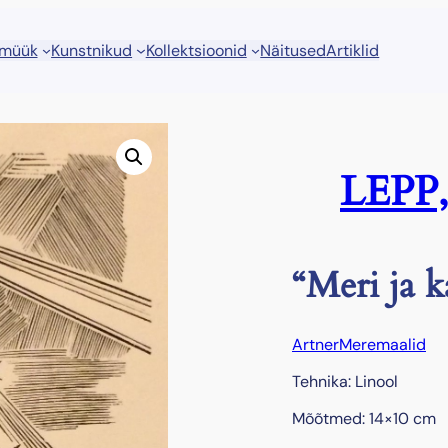
 müük
Kunstnikud
Kollektsioonid
Näitused
Artiklid
LEPP,
“Meri ja k
Artner
Meremaalid
Tehnika: Linool
Mõõtmed: 14×10 cm