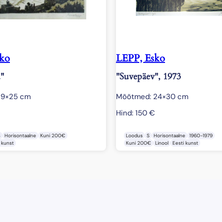
sko
LEPP, Esko
u"
"Suvepäev", 1973
19×25 cm
Mõõtmed: 24×30 cm
Hind:
150
€
S
Horisontaalne
Kuni 200€
Loodus
S
Horisontaalne
1960-1979
 kunst
Kuni 200€
Linool
Eesti kunst