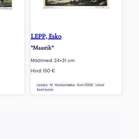
LEPP, Esko
"Maastik"
Mõõtmed: 24×31 cm
Hind:
150
€
Loodus
M
Horisontaalne
Kuni 200€
Linool
Eesti kunst