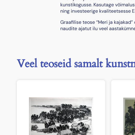
kunstikogusse. Kasutage võimalust
ning investeerige kvaliteetsesse Ee
Graafilise teose “Meri ja kajakad
naudite ajatut ilu veel aastakümne
Veel teoseid samalt kunstn