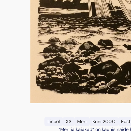
Linool
XS
Meri
Kuni 200€
Eest
“Meri ja kajakad” on kaunis näide 