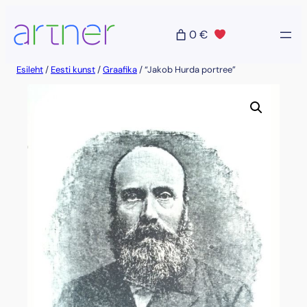
Liigu
sisu
0 €
juurde
Esileht
/
Eesti kunst
/
Graafika
/ “Jakob Hurda portree”