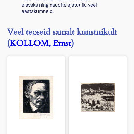
elavaks ning naudite ajatut ilu veel
r
aastakümneid.
e
e
"
Veel teoseid samalt kunstnikult
k
o
(
KOLLOM, Ernst
)
g
u
s