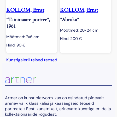
KOLLOM, Ernst
KOLLOM, Ernst
"Tammsaare portree",
"Abruka"
1961
Mõõtmed: 20×24 cm
Mõõtmed: 7×6 cm
Hind:
200
€
Hind:
90
€
Kunstigalerii teised teosed
Artner on kunstiplatvorm, kus on esindatud pidevalt
arenev valik klassikalisi ja kaasaegseid teoseid
parimatelt Eesti kunstnikelt, erinevate kunstigaleriide ja
kollektsionääride kogudest.