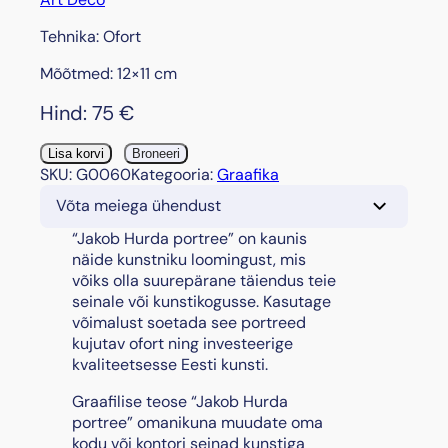
Tehnika: Ofort
Mõõtmed: 12×11 cm
Hind:
75
€
"
Lisa korvi
Broneeri
J
SKU:
G0060
Kategooria:
Graafika
a
Võta meiega ühendust
k
o
“Jakob Hurda portree” on kaunis
b
näide kunstniku loomingust, mis
H
võiks olla suurepärane täiendus teie
u
seinale või kunstikogusse. Kasutage
r
võimalust soetada see portreed
d
kujutav ofort ning investeerige
a
kvaliteetsesse Eesti kunsti.
p
Graafilise teose “Jakob Hurda
o
portree” omanikuna muudate oma
r
kodu või kontori seinad kunstiga
t