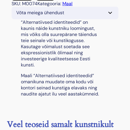
A
SKU:
M0074
Kategooria:
Maal
l
Võta meiega ühendust
t
e
“Alternatiivsed identiteedid” on
r
kaunis näide kunstniku loomingust,
n
mis võiks olla suurepärane täiendus
a
teie seinale või kunstikogusse.
t
Kasutage võimalust soetada see
i
ekspressionistlik õlimaal ning
i
investeerige kvaliteetsesse Eesti
v
kunsti.
s
Maali “Alternatiivsed identiteedid”
e
omanikuna muudate oma kodu või
d
kontori seinad kunstiga elavaks ning
i
naudite ajatut ilu veel aastakümneid.
d
e
n
t
i
Veel teoseid samalt kunstnikult
t