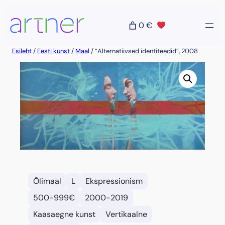
Liigu
sisu
0 €
juurde
Esileht
/
Eesti kunst
/
Maal
/ “Alternatiivsed identiteedid”, 2008
Õlimaal
L
Ekspressionism
500-999€
2000-2019
Kaasaegne kunst
Vertikaalne