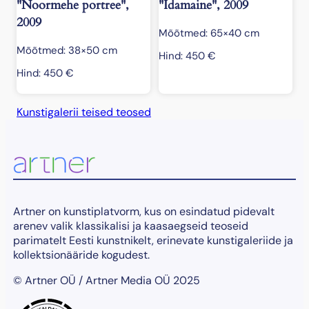
"Noormehe portree",
"Idamaine", 2009
2009
Mõõtmed: 65×40 cm
Mõõtmed: 38×50 cm
Hind:
450
€
Hind:
450
€
Kunstigalerii teised teosed
Artner on kunstiplatvorm, kus on esindatud pidevalt
arenev valik klassikalisi ja kaasaegseid teoseid
parimatelt Eesti kunstnikelt, erinevate kunstigaleriide ja
kollektsionääride kogudest.
© Artner OÜ / Artner Media OÜ 2025