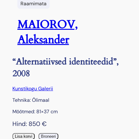
Raamimata
MAIOROV,
Aleksander
“Alternatiivsed identiteedid”,
2008
Kunstikogu Galerii
Tehnika: Õlimaal
Mõõtmed: 81×37 cm
Hind:
850
€
"
Lisa korvi
Broneeri