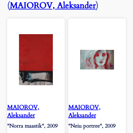
e
(
MAIOROV, Aleksander
)
e
d
i
d
"
,
2
0
0
8
k
o
g
u
s
MAIOROV,
MAIOROV,
Aleksander
Aleksander
"Norra maastik", 2009
"Neiu portree", 2009