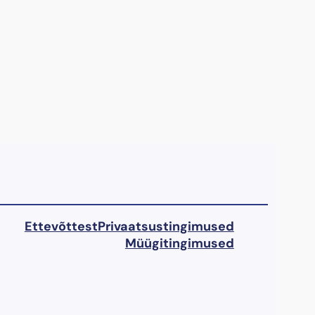
Ettevõttest
Privaatsustingimused
Müügitingimused