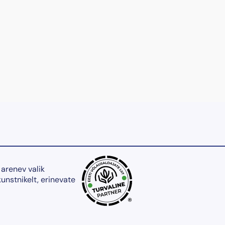
 arenev valik
kunstnikelt, erinevate
®