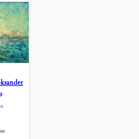
ksander
9
cm
99€