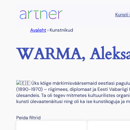
Liigu
sisu
Kunsti
juurde
Avaleht
›
Kunstnikud
WARMA, Aleksa
Üks kõige märkimisväärsemaid eestlasi pagul
(1890-1970) – riigimees, diplomaat ja Eesti Vabariigi
ülesandeis. Ta oli tegev mitmetes kultuurilistes organ
kunsti ülevaatenäitusi ning oli ka ise kunstikoguja ja 
Peida filtrid