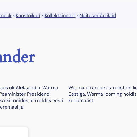
 müük
Kunstnikud
Kollektsioonid
Näitused
Artiklid
nder
uses oli Aleksander Warma
Warma oli andekas kunstnik, k
 Peaminister Presidendi
Eestiga. Warma looming hoidis 
isatsioonides, korraldas eesti
kodumaast.
meremaalija.