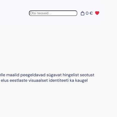
Otsing
0 €
elle maalid peegeldavad sügavat hingelist seotust
elus eestlaste visuaalset identiteeti ka kaugel