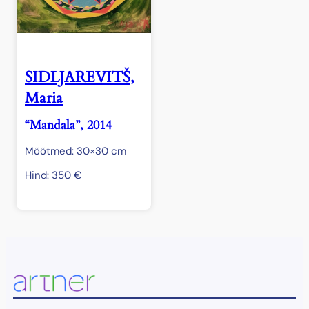
SIDLJAREVITŠ,
Maria
“Mandala”, 2014
Mõõtmed: 30×30 cm
Hind:
350
€