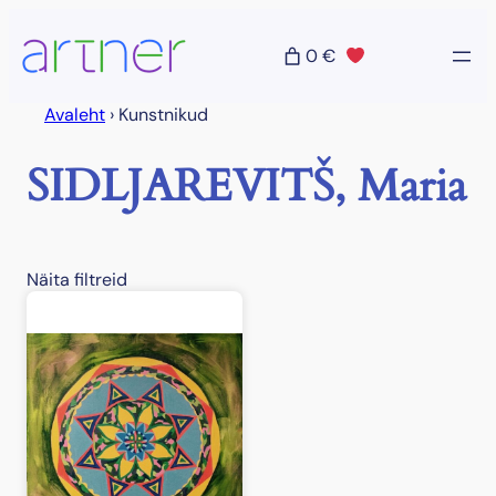
Liigu
sisu
0 €
juurde
Avaleht
›
Kunstnikud
SIDLJAREVITŠ, Maria
Näita filtreid