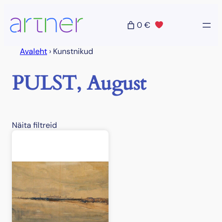
Liigu
sisu
0 €
juurde
Avaleht
›
Kunstnikud
PULST, August
Näita filtreid