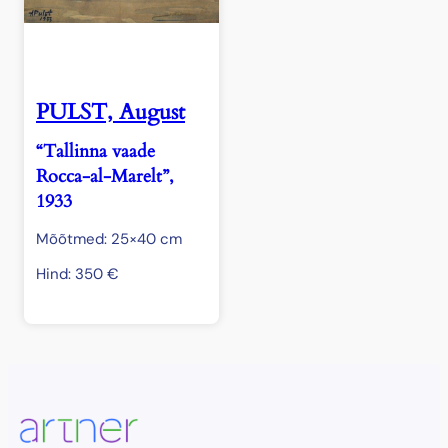
PULST, August
“Tallinna vaade
Rocca-al-Marelt”,
1933
Mõõtmed: 25×40 cm
Hind:
350
€