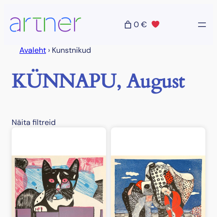
Liigu
sisu
0 €
juurde
Avaleht
›
Kunstnikud
KÜNNAPU, August
Näita filtreid