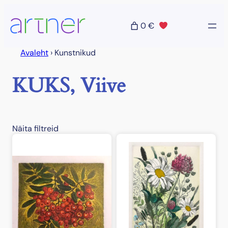
Liigu
sisu
0 €
juurde
Avaleht
›
Kunstnikud
KUKS, Viive
Näita filtreid