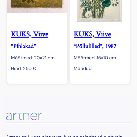
KUKS, Viive
KUKS, Viive
“Pihlakad”
“Põllulilled”, 1987
Mõõtmed: 20×21 cm
Mõõtmed: 15×10 cm
Hind:
250
€
Müüdud