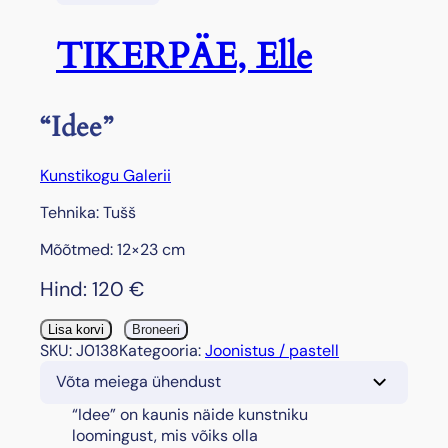
TIKERPÄE, Elle
“Idee”
Kunstikogu Galerii
Tehnika: Tušš
Mõõtmed: 12×23 cm
Hind:
120
€
"
Lisa korvi
Broneeri
I
SKU:
J0138
Kategooria:
Joonistus / pastell
d
Võta meiega ühendust
e
e
“Idee” on kaunis näide kunstniku
"
loomingust, mis võiks olla