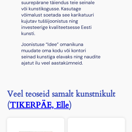
k
suurepärane täiendus teie seinale
o
või kunstikogusse. Kasutage
g
võimalust soetada see karikatuuri
u
kujutav tuššijoonistus ning
s
investeerige kvaliteetsesse Eesti
kunsti.
Joonistuse “Idee” omanikuna
muudate oma kodu või kontori
seinad kunstiga elavaks ning naudite
ajatut ilu veel aastakümneid.
Veel teoseid samalt kunstnikult
(
TIKERPÄE, Elle
)