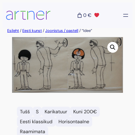
Liigu
sisu
0 €
juurde
Esileht
/
Eesti kunst
/
Joonistus / pastell
/ “Idee”
Tušš
S
Karikatuur
Kuni 200€
Eesti klassikud
Horisontaalne
Raamimata