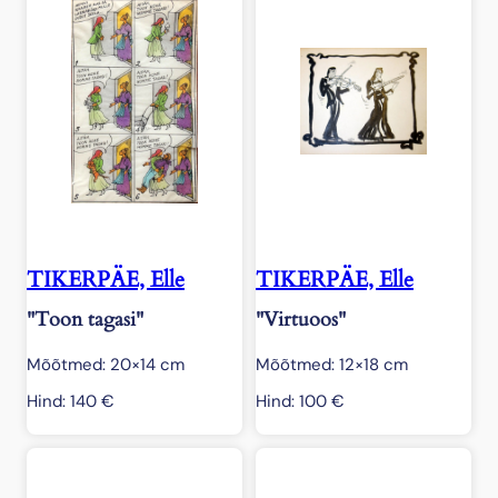
TIKERPÄE, Elle
TIKERPÄE, Elle
"Toon tagasi"
"Virtuoos"
Mõõtmed: 20×14 cm
Mõõtmed: 12×18 cm
Hind:
140
€
Hind:
100
€