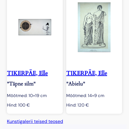
TIKERPÄE, Elle
TIKERPÄE, Elle
"Täpne silm"
"Abielu"
Mõõtmed: 10×19 cm
Mõõtmed: 14×9 cm
Hind:
100
€
Hind:
120
€
Kunstigalerii teised teosed