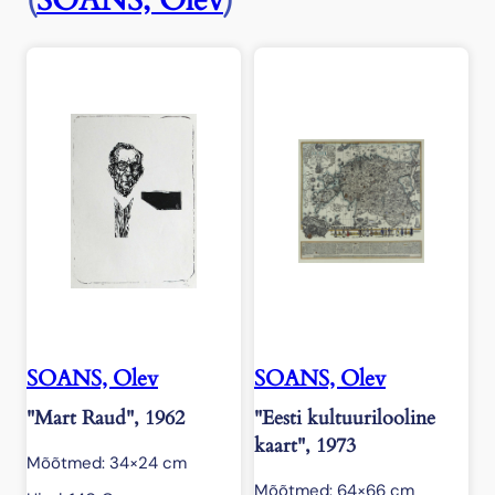
(
SOANS, Olev
)
SOANS, Olev
SOANS, Olev
"Mart Raud", 1962
"Eesti kultuurilooline
kaart", 1973
Mõõtmed: 34×24 cm
Mõõtmed: 64×66 cm