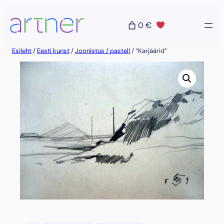
Liigu
sisu
0 €
juurde
Esileht
/
Eesti kunst
/
Joonistus / pastell
/ “Karjäärid”