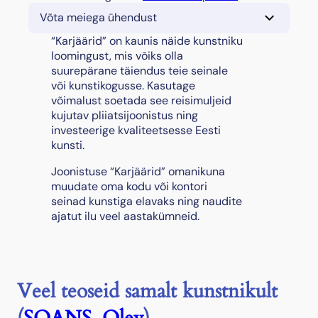
a
Võta meiega ühendust
r
j
“Karjäärid” on kaunis näide kunstniku
ä
loomingust, mis võiks olla
ä
suurepärane täiendus teie seinale
r
või kunstikogusse. Kasutage
i
võimalust soetada see reisimuljeid
d
kujutav pliiatsijoonistus ning
"
investeerige kvaliteetsesse Eesti
k
kunsti.
o
Joonistuse “Karjäärid” omanikuna
g
muudate oma kodu või kontori
u
seinad kunstiga elavaks ning naudite
s
ajatut ilu veel aastakümneid.
Veel teoseid samalt kunstnikult