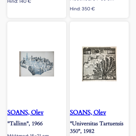
Hind:
140
€
Hind:
350
€
SOANS, Olev
SOANS, Olev
"Tallinn", 1966
"Universitas Tartuensis
350", 1982
Mõõtmed: 15×21 cm