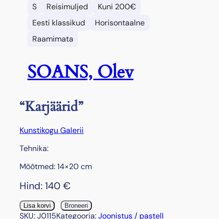
S
Reisimuljed
Kuni 200€
Eesti klassikud
Horisontaalne
Raamimata
SOANS, Olev
“Karjäärid”
Kunstikogu Galerii
Tehnika:
Mõõtmed: 14×20 cm
Hind:
140
€
"
Lisa korvi
Broneeri
K
SKU:
J0115
Kategooria:
Joonistus / pastell