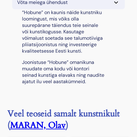
Võta meiega ühendust
b
u
“Hobune” on kaunis näide kunstniku
n
loomingust, mis võiks olla
e
suurepärane täiendus teie seinale
"
või kunstikogusse. Kasutage
k
võimalust soetada see talumotiiviga
o
pliiatsijoonistus ning investeerige
g
kvaliteetsesse Eesti kunsti.
u
Joonistuse “Hobune” omanikuna
s
muudate oma kodu või kontori
seinad kunstiga elavaks ning naudite
ajatut ilu veel aastakümneid.
Veel teoseid samalt kunstnikult
(
MARAN, Olav
)