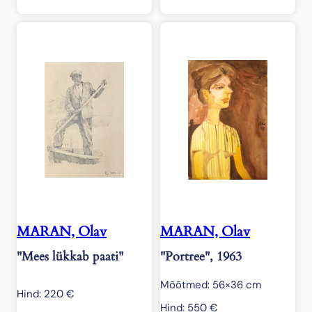
MARAN, Olav
MARAN, Olav
"Mees lükkab paati"
"Portree", 1963
Mõõtmed: 56×36 cm
Hind:
220
€
Hind:
550
€