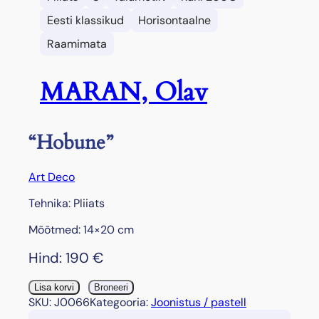
Eesti klassikud
Horisontaalne
Raamimata
MARAN, Olav
“Hobune”
Art Deco
Tehnika: Pliiats
Mõõtmed: 14×20 cm
Hind:
190
€
"
Lisa korvi
Broneeri
H
SKU:
J0066
Kategooria:
Joonistus / pastell
o