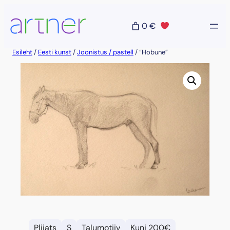
Liigu
sisu
0 €
juurde
Esileht
/
Eesti kunst
/
Joonistus / pastell
/ “Hobune”
Pliiats
S
Talumotiiv
Kuni 200€