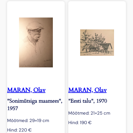
MARAN, Olav
MARAN, Olav
"Sonimütsiga maamees",
"Eesti talu", 1970
1957
Mõõtmed: 21×25 cm
Mõõtmed: 29×19 cm
Hind:
190
€
Hind:
220
€