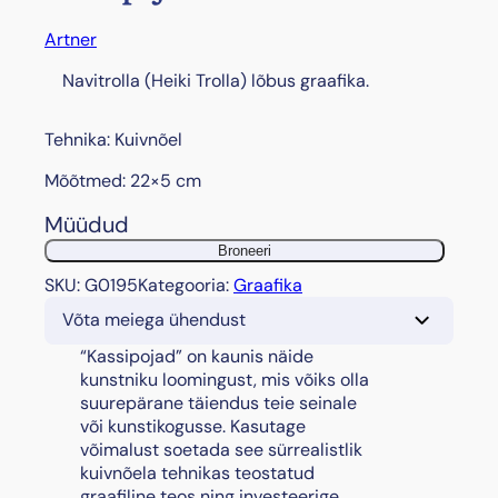
Artner
Navitrolla (Heiki Trolla) lõbus graafika.
Tehnika: Kuivnõel
Mõõtmed: 22×5 cm
Müüdud
Broneeri
SKU:
G0195
Kategooria:
Graafika
Võta meiega ühendust
“Kassipojad” on kaunis näide
kunstniku loomingust, mis võiks olla
suurepärane täiendus teie seinale
või kunstikogusse. Kasutage
võimalust soetada see sürrealistlik
kuivnõela tehnikas teostatud
graafiline teos ning investeerige