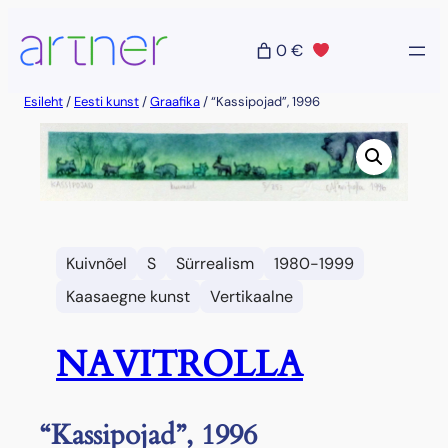
Liigu
sisu
0 €
juurde
Esileht
/
Eesti kunst
/
Graafika
/ “Kassipojad”, 1996
Kuivnõel
S
Sürrealism
1980-1999
Kaasaegne kunst
Vertikaalne
NAVITROLLA
“Kassipojad”, 1996