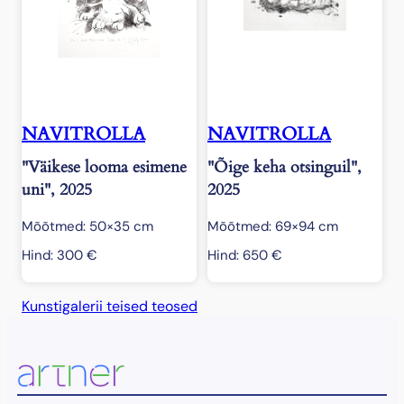
NAVITROLLA
NAVITROLLA
"Väikese looma esimene
"Õige keha otsinguil",
uni", 2025
2025
Mõõtmed: 50×35 cm
Mõõtmed: 69×94 cm
Hind:
300
€
Hind:
650
€
Kunstigalerii teised teosed