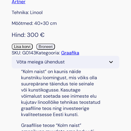
Artner
Tehnika: Linool
Mõõtmed: 40×30 cm
Hind:
300
€
"
Lisa korvi
Broneeri
K
SKU:
G0143
Kategooria:
Graafika
o
Võta meiega ühendust
l
m
“Kolm naist” on kaunis näide
n
kunstniku loomingust, mis võiks olla
a
suurepärane täiendus teie seinale
i
või kunstikogusse. Kasutage
s
võimalust soetada see inimeste elu
t
kujutav linoollõike tehnikas teostatud
"
graafiline teos ning investeerige
k
kvaliteetsesse Eesti kunsti.
o
Graafilise teose “Kolm naist”
g