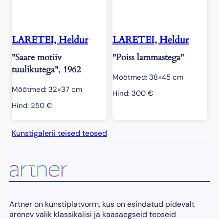
LARETEI, Heldur
LARETEI, Heldur
"Saare motiiv
"Poiss lammastega"
tuulikutega", 1962
Mõõtmed: 38×45 cm
Mõõtmed: 32×37 cm
Hind:
300
€
Hind:
250
€
Kunstigalerii teised teosed
Artner on kunstiplatvorm, kus on esindatud pidevalt
arenev valik klassikalisi ja kaasaegseid teoseid