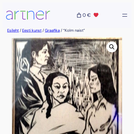
Liigu
sisu
0 €
juurde
Esileht
/
Eesti kunst
/
Graafika
/ “Kolm naist”