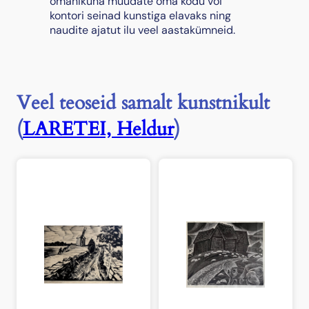
omanikuna muudate oma kodu või
u
kontori seinad kunstiga elavaks ning
s
naudite ajatut ilu veel aastakümneid.
Veel teoseid samalt kunstnikult
(
LARETEI, Heldur
)