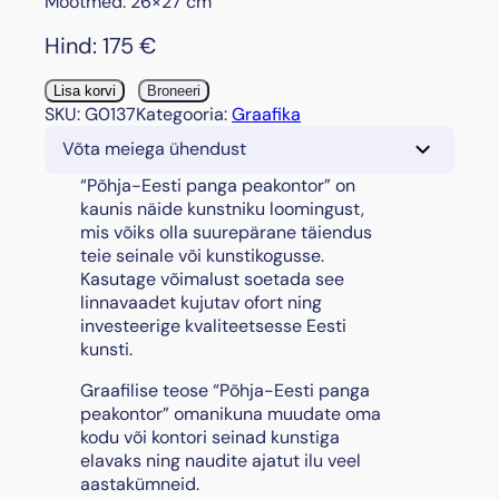
Mõõtmed: 26×27 cm
Hind:
175
€
"
Lisa korvi
Broneeri
P
SKU:
G0137
Kategooria:
Graafika
õ
Võta meiega ühendust
h
j
“Põhja-Eesti panga peakontor” on
a
kaunis näide kunstniku loomingust,
-
mis võiks olla suurepärane täiendus
E
teie seinale või kunstikogusse.
e
Kasutage võimalust soetada see
s
linnavaadet kujutav ofort ning
t
investeerige kvaliteetsesse Eesti
i
kunsti.
p
Graafilise teose “Põhja-Eesti panga
a
peakontor” omanikuna muudate oma
n
kodu või kontori seinad kunstiga
g
elavaks ning naudite ajatut ilu veel
a
aastakümneid.
p