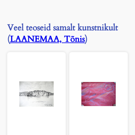
e
a
k
o
Veel teoseid samalt kunstnikult
n
t
(
LAANEMAA, Tõnis
)
o
r
"
,
1
9
9
4
k
o
g
u
s