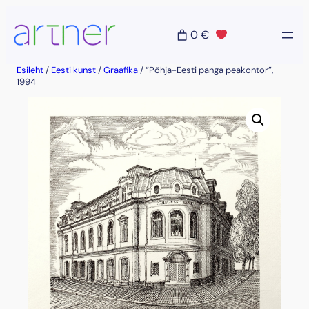
Liigu
sisu
0 €
juurde
Esileht
/
Eesti kunst
/
Graafika
/ “Põhja-Eesti panga peakontor”,
1994