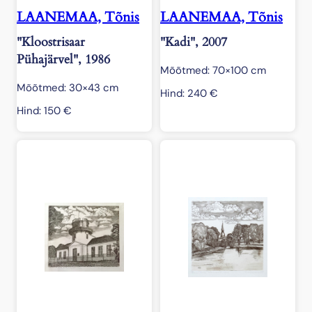
LAANEMAA, Tõnis
LAANEMAA, Tõnis
"Kloostrisaar
"Kadi", 2007
Pühajärvel", 1986
Mõõtmed: 70×100 cm
Mõõtmed: 30×43 cm
Hind:
240
€
Hind:
150
€