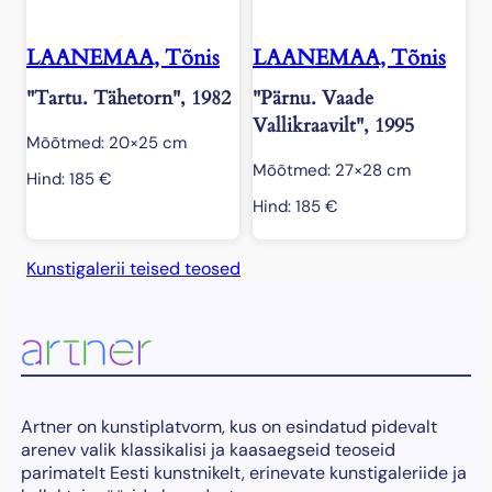
LAANEMAA, Tõnis
LAANEMAA, Tõnis
"Tartu. Tähetorn", 1982
"Pärnu. Vaade
Vallikraavilt", 1995
Mõõtmed: 20×25 cm
Mõõtmed: 27×28 cm
Hind:
185
€
Hind:
185
€
Kunstigalerii teised teosed
Artner on kunstiplatvorm, kus on esindatud pidevalt
arenev valik klassikalisi ja kaasaegseid teoseid
parimatelt Eesti kunstnikelt, erinevate kunstigaleriide ja