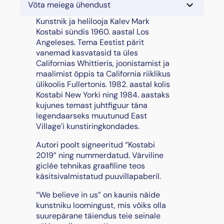
Võta meiega ühendust
b
e
Kunstnik ja helilooja Kalev Mark
l
Kostabi sündis 1960. aastal Los
i
Angeleses. Tema Eestist pärit
e
vanemad kasvatasid ta üles
v
Californias Whittieris, joonistamist ja
e
maalimist õppis ta California riiklikus
i
ülikoolis Fullertonis. 1982. aastal kolis
n
Kostabi New Yorki ning 1984. aastaks
u
kujunes temast juhtfiguur täna
s
legendaarseks muutunud East
"
Village’i kunstiringkondades.
,
Autori poolt signeeritud “Kostabi
2
2019” ning nummerdatud. Värviline
0
giclée tehnikas graafiline teos
1
käsitsivalmistatud puuvillapaberil.
9
k
“We believe in us” on kaunis näide
o
kunstniku loomingust, mis võiks olla
g
suurepärane täiendus teie seinale
u