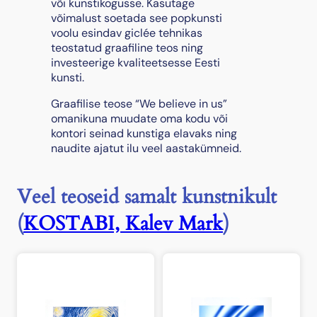
või kunstikogusse. Kasutage
s
võimalust soetada see popkunsti
voolu esindav giclée tehnikas
teostatud graafiline teos ning
investeerige kvaliteetsesse Eesti
kunsti.
Graafilise teose “We believe in us”
omanikuna muudate oma kodu või
kontori seinad kunstiga elavaks ning
naudite ajatut ilu veel aastakümneid.
Veel teoseid samalt kunstnikult
(
KOSTABI, Kalev Mark
)