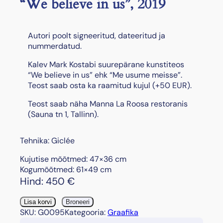
“We believe in us”, 2019
Autori poolt signeeritud, dateeritud ja
nummerdatud.
Kalev Mark Kostabi suurepärane kunstiteos
“We believe in us” ehk “Me usume meisse”.
Teost saab osta ka raamitud kujul (+50 EUR).
Teost saab näha Manna La Roosa restoranis
(Sauna tn 1, Tallinn).
Tehnika: Giclée
Kujutise mõõtmed: 47×36 cm
Kogumõõtmed: 61×49 cm
Hind:
450
€
"
Lisa korvi
Broneeri
W
SKU:
G0095
Kategooria:
Graafika
e