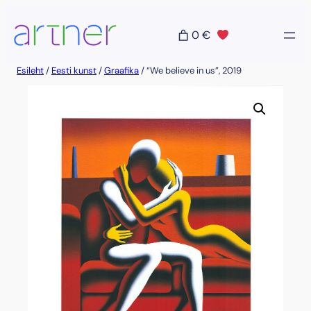
Liigu
sisu
0 €
juurde
Esileht
/
Eesti kunst
/
Graafika
/ “We believe in us”, 2019