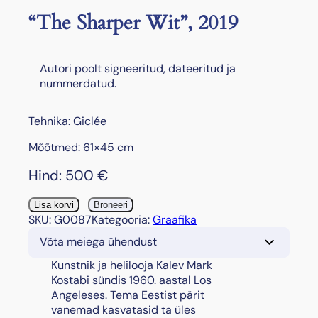
“The Sharper Wit”, 2019
Autori poolt signeeritud, dateeritud ja
nummerdatud.
Tehnika: Giclée
Mõõtmed: 61×45 cm
Hind:
500
€
"
Lisa korvi
Broneeri
T
SKU:
G0087
Kategooria:
Graafika
h
Võta meiega ühendust
e
S
Kunstnik ja helilooja Kalev Mark
h
Kostabi sündis 1960. aastal Los
a
Angeleses. Tema Eestist pärit
r
vanemad kasvatasid ta üles