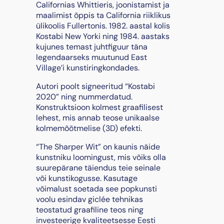
p
Californias Whittieris, joonistamist ja
e
maalimist õppis ta California riiklikus
r
ülikoolis Fullertonis. 1982. aastal kolis
W
Kostabi New Yorki ning 1984. aastaks
i
kujunes temast juhtfiguur täna
t
legendaarseks muutunud East
"
Village’i kunstiringkondades.
,
Autori poolt signeeritud “Kostabi
2
2020” ning nummerdatud.
0
Konstruktsioon kolmest graafilisest
1
lehest, mis annab teose unikaalse
9
kolmemõõtmelise (3D) efekti.
k
o
“The Sharper Wit” on kaunis näide
g
kunstniku loomingust, mis võiks olla
u
suurepärane täiendus teie seinale
s
või kunstikogusse. Kasutage
võimalust soetada see popkunsti
voolu esindav giclée tehnikas
teostatud graafiline teos ning
investeerige kvaliteetsesse Eesti