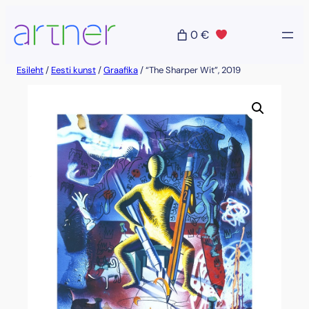
Liigu
sisu
0 €
juurde
Esileht
/
Eesti kunst
/
Graafika
/ “The Sharper Wit”, 2019