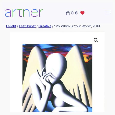
Liigu
sisu
0 €
juurde
Esileht
/
Eesti kunst
/
Graafika
/ “My Whim is Your Word”, 2019