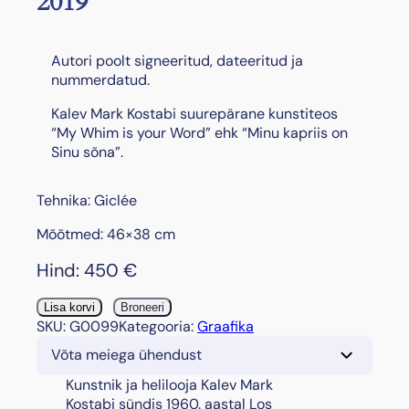
2019
Autori poolt signeeritud, dateeritud ja
nummerdatud.
Kalev Mark Kostabi suurepärane kunstiteos
“My Whim is your Word” ehk “Minu kapriis on
Sinu sõna”.
Tehnika: Giclée
Mõõtmed: 46×38 cm
Hind:
450
€
"
Lisa korvi
Broneeri
M
SKU:
G0099
Kategooria:
Graafika
y
Võta meiega ühendust
W
h
Kunstnik ja helilooja Kalev Mark
i
Kostabi sündis 1960. aastal Los