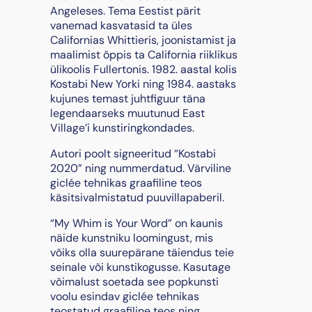
m
Angeleses. Tema Eestist pärit
i
vanemad kasvatasid ta üles
s
Californias Whittieris, joonistamist ja
Y
maalimist õppis ta California riiklikus
o
ülikoolis Fullertonis. 1982. aastal kolis
u
Kostabi New Yorki ning 1984. aastaks
r
kujunes temast juhtfiguur täna
W
legendaarseks muutunud East
o
Village’i kunstiringkondades.
r
Autori poolt signeeritud “Kostabi
d
2020” ning nummerdatud. Värviline
"
giclée tehnikas graafiline teos
,
käsitsivalmistatud puuvillapaberil.
2
0
“My Whim is Your Word” on kaunis
1
näide kunstniku loomingust, mis
9
võiks olla suurepärane täiendus teie
k
seinale või kunstikogusse. Kasutage
o
võimalust soetada see popkunsti
g
voolu esindav giclée tehnikas
u
teostatud graafiline teos ning