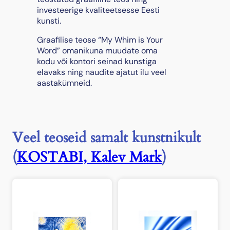
s
investeerige kvaliteetsesse Eesti
kunsti.
Graafilise teose “My Whim is Your
Word” omanikuna muudate oma
kodu või kontori seinad kunstiga
elavaks ning naudite ajatut ilu veel
aastakümneid.
Veel teoseid samalt kunstnikult
(
KOSTABI, Kalev Mark
)