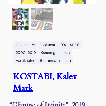
Giclée
M
Popkunst
200-499€
2000-2019
Kaasaegne kunst
Vertikaalne
Raamimata
Jah
KOSTABI, Kalev
Mark
“Glimpse of Infinite”, 2019