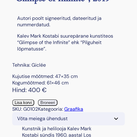
Autori poolt signeeritud, dateeritud ja
nummerdatud.
Kalev Mark Kostabi suurepärane kunstiteos
“Glimpse of the Infinite” ehk “Pilguheit
lõpmatusse”.
Tehnika: Giclée
Kujutise mõõtmed: 47×35 cm
Kogumõõtmed: 61×46 cm
Hind:
400
€
"
Lisa korvi
Broneeri
G
SKU:
G0102
Kategooria:
Graafika
l
Võta meiega ühendust
i
m
Kunstnik ja helilooja Kalev Mark
p
Kostabi sündis 1960. aastal Los