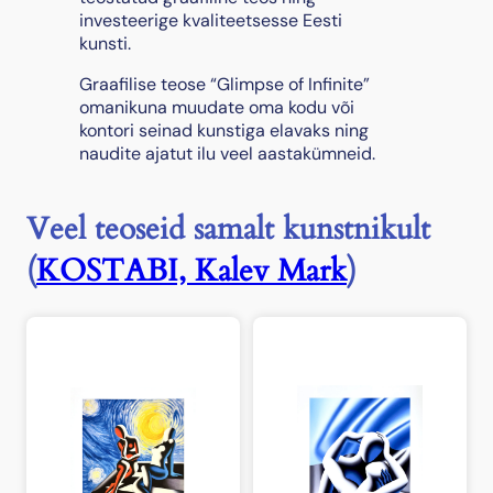
u
investeerige kvaliteetsesse Eesti
s
kunsti.
Graafilise teose “Glimpse of Infinite”
omanikuna muudate oma kodu või
kontori seinad kunstiga elavaks ning
naudite ajatut ilu veel aastakümneid.
Veel teoseid samalt kunstnikult
(
KOSTABI, Kalev Mark
)