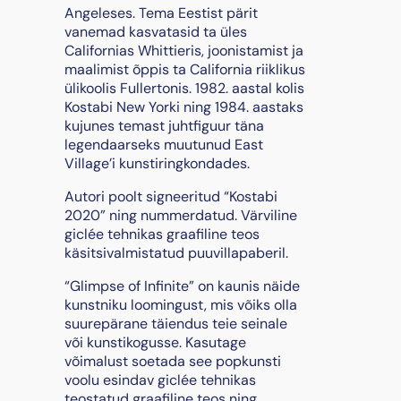
s
Angeleses. Tema Eestist pärit
e
vanemad kasvatasid ta üles
o
Californias Whittieris, joonistamist ja
f
maalimist õppis ta California riiklikus
I
ülikoolis Fullertonis. 1982. aastal kolis
n
Kostabi New Yorki ning 1984. aastaks
f
kujunes temast juhtfiguur täna
i
legendaarseks muutunud East
n
Village’i kunstiringkondades.
i
Autori poolt signeeritud “Kostabi
t
2020” ning nummerdatud. Värviline
e
giclée tehnikas graafiline teos
"
käsitsivalmistatud puuvillapaberil.
,
2
“Glimpse of Infinite” on kaunis näide
0
kunstniku loomingust, mis võiks olla
1
suurepärane täiendus teie seinale
9
või kunstikogusse. Kasutage
k
võimalust soetada see popkunsti
o
voolu esindav giclée tehnikas
g
teostatud graafiline teos ning