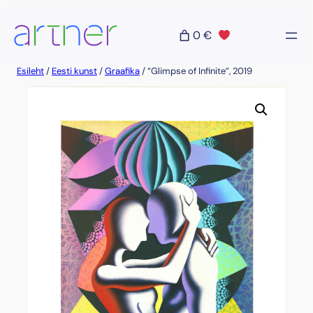
Liigu
sisu
0 €
juurde
Esileht
/
Eesti kunst
/
Graafika
/ “Glimpse of Infinite”, 2019