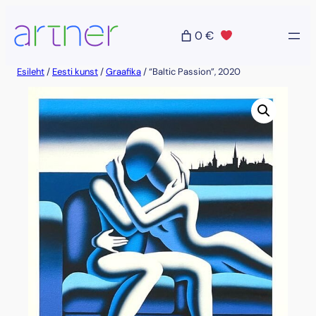
Liigu
sisu
0 €
juurde
Esileht
/
Eesti kunst
/
Graafika
/ “Baltic Passion”, 2020