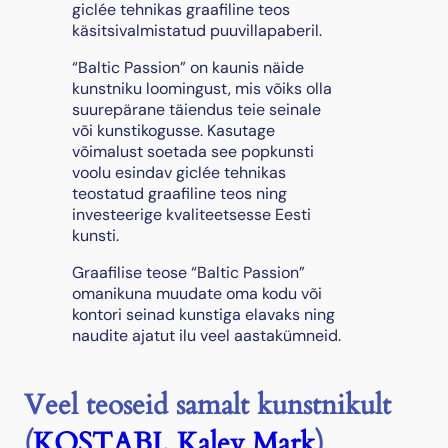
giclée tehnikas graafiline teos
2
käsitsivalmistatud puuvillapaberil.
0
k
“Baltic Passion” on kaunis näide
o
kunstniku loomingust, mis võiks olla
g
suurepärane täiendus teie seinale
u
või kunstikogusse. Kasutage
s
võimalust soetada see popkunsti
voolu esindav giclée tehnikas
teostatud graafiline teos ning
investeerige kvaliteetsesse Eesti
kunsti.
Graafilise teose “Baltic Passion”
omanikuna muudate oma kodu või
kontori seinad kunstiga elavaks ning
naudite ajatut ilu veel aastakümneid.
Veel teoseid samalt kunstnikult
(
KOSTABI, Kalev Mark
)