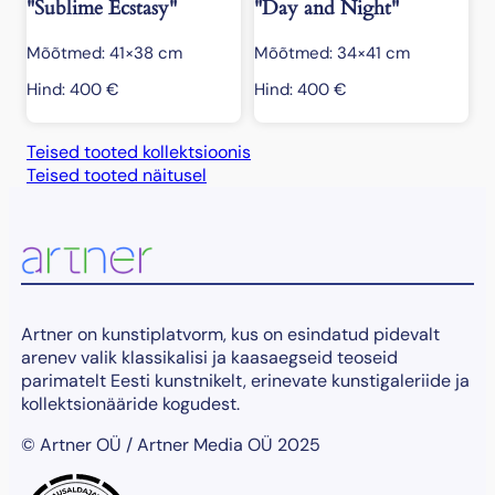
"Sublime Ecstasy"
"Day and Night"
Mõõtmed: 41×38 cm
Mõõtmed: 34×41 cm
Hind:
400
€
Hind:
400
€
Teised tooted kollektsioonis
Teised tooted näitusel
Artner on kunstiplatvorm, kus on esindatud pidevalt
arenev valik klassikalisi ja kaasaegseid teoseid
parimatelt Eesti kunstnikelt, erinevate kunstigaleriide ja
kollektsionääride kogudest.
© Artner OÜ / Artner Media OÜ 2025