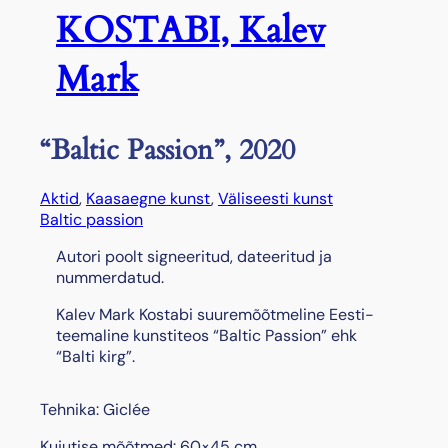
KOSTABI, Kalev
Mark
“Baltic Passion”, 2020
Aktid
, 
Kaasaegne kunst
, 
Väliseesti kunst
Baltic passion
Autori poolt signeeritud, dateeritud ja
nummerdatud.
Kalev Mark Kostabi suuremõõtmeline Eesti-
teemaline kunstiteos “Baltic Passion” ehk
“Balti kirg”.
Tehnika: Giclée
Kujutise mõõtmed: 60×45 cm