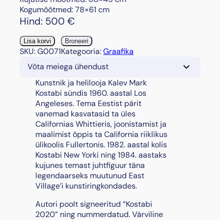
Kogumõõtmed: 78×61 cm
Hind:
500
€
"
Lisa korvi
Broneeri
B
SKU:
G0071
Kategooria:
Graafika
a
Võta meiega ühendust
l
t
Kunstnik ja helilooja Kalev Mark
i
Kostabi sündis 1960. aastal Los
c
Angeleses. Tema Eestist pärit
P
vanemad kasvatasid ta üles
a
Californias Whittieris, joonistamist ja
s
maalimist õppis ta California riiklikus
s
ülikoolis Fullertonis. 1982. aastal kolis
i
Kostabi New Yorki ning 1984. aastaks
o
kujunes temast juhtfiguur täna
n
legendaarseks muutunud East
"
Village’i kunstiringkondades.
,
Autori poolt signeeritud “Kostabi
2
2020” ning nummerdatud. Värviline
0