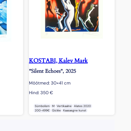
KOSTABI, Kalev Mark
"Silent Echoes", 2025
Mõõtmed: 30×41 cm
Hind:
350
€
Sümbolism
M
Vertikaalne
Alates 2020
200-499€
Giclée
Kaasaegne kunst