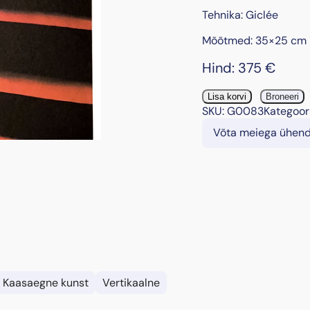
Tehnika: Giclée
Mõõtmed: 35×25 cm
Hind:
375
€
"
Lisa korvi
Broneeri
A
SKU:
G0083
Kategoor
s
Võta meiega ühen
c
e
n
d
i
n
g
"
k
o
Kaasaegne kunst
Vertikaalne
g
u