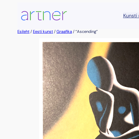
Liigu
sisu
Kunsti
juurde
Esileht
/
Eesti kunst
/
Graafika
/ “Ascending”