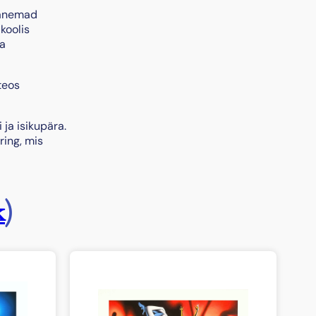
 vanemad
ikoolis
na
teos
 ja isikupära.
ring, mis
k
)