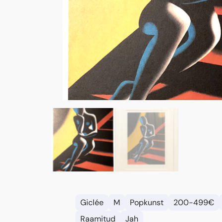
Giclée
M
Popkunst
200-499€
Raamitud
Jah