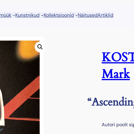
 müük
Kunstnikud
Kollektsioonid
Näitused
Artiklid
KOST
Mark
“Ascendin
Autori poolt s