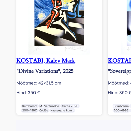
KOSTABI, Kalev Mark
KOSTABI
"Divine Variations", 2025
"Sovereig
Mõõtmed: 42×31,5 cm
Mõõtmed: 
Hind:
350
€
Hind:
350
Sümbolism
M
Vertikaalne
Alates 2020
Sümbolism
200-499€
Giclée
Kaasaegne kunst
200-499€