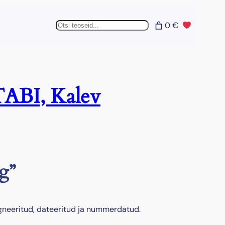
Otsing
0 €
ABI, Kalev
g”
igneeritud, dateeritud ja nummerdatud.