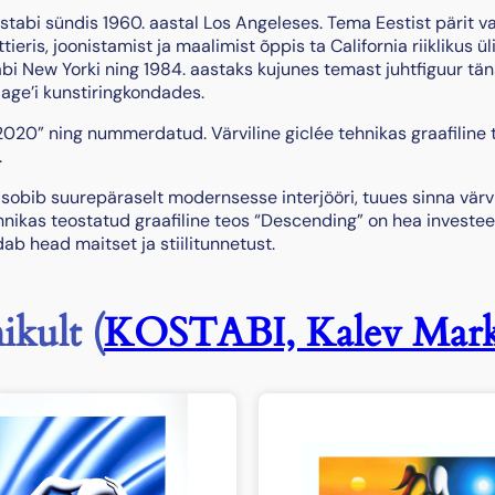
s
Kostabi sündis 1960. aastal Los Angeleses. Tema Eestist pärit
ieris, joonistamist ja maalimist õppis ta California riiklikus ül
stabi New Yorki ning 1984. aastaks kujunes temast juhtfiguur tä
age’i kunstiringkondades.
 2020” ning nummerdatud. Värviline giclée tehnikas graafiline 
.
 sobib suurepäraselt modernsesse interjööri, tuues sinna värvi
hnikas teostatud graafiline teos “Descending” on hea investee
dab head maitset ja stiilitunnetust.
ikult (
KOSTABI, Kalev Mar