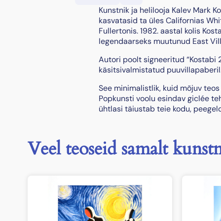
Kunstnik ja helilooja Kalev Mark 
kasvatasid ta üles Californias Whitt
Fullertonis. 1982. aastal kolis Ko
legendaarseks muutunud East Vill
Autori poolt signeeritud “Kostabi
käsitsivalmistatud puuvillapaberil
See minimalistlik, kuid mõjuv teos
Popkunsti voolu esindav giclée te
ühtlasi täiustab teie kodu, peegel
Veel teoseid samalt kunstn