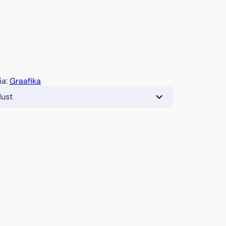
ia:
Graafika
dust