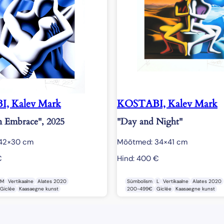
, Kalev Mark
KOSTABI, Kalev Mark
n Embrace", 2025
"Day and Night"
42×30 cm
Mõõtmed: 34×41 cm
€
Hind:
400
€
M
Vertikaalne
Alates 2020
Sümbolism
L
Vertikaalne
Alates 2020
Giclée
Kaasaegne kunst
200-499€
Giclée
Kaasaegne kunst