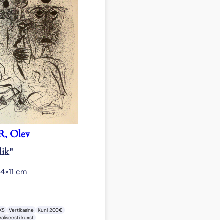
, Olev
lik"
4×11 cm
XS
Vertikaalne
Kuni 200€
Väliseesti kunst