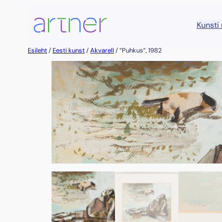
Liigu
sisu
Kunsti
juurde
Esileht
/
Eesti kunst
/
Akvarell
/ “Puhkus“, 1982