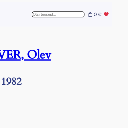
Otsing
0 €
VER, Olev
 1982