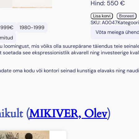
Hind:
550
€
“
Lisa korvi
Broneeri
P
SKU:
A0047
Kategoor
-999€
1980-1999
u
Võta meiega ühen
h
mitud
k
u loomingust, mis võiks olla suurepärane täiendus teie seinale
u
 soetada see ekspressionistlik akvarell ning investeerige kva
s
“
,
ate oma kodu või kontori seinad kunstiga elavaks ning naudit
1
9
8
2
k
o
ikult (
MIKIVER, Olev
)
g
u
s