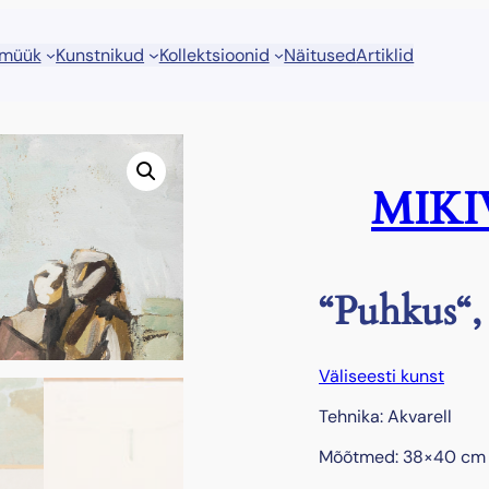
 müük
Kunstnikud
Kollektsioonid
Näitused
Artiklid
MIKI
“Puhkus“,
Väliseesti kunst
Tehnika: Akvarell
Mõõtmed: 38×40 cm