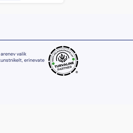
 arenev valik
kunstnikelt, erinevate
®