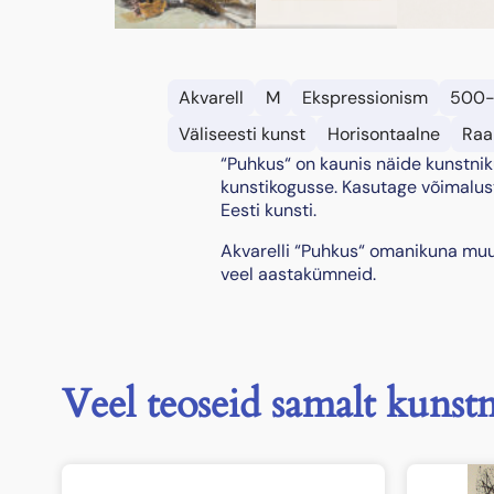
Akvarell
M
Ekspressionism
500
Väliseesti kunst
Horisontaalne
Raa
“Puhkus“ on kaunis näide kunstnik
kunstikogusse. Kasutage võimalust
Eesti kunsti.
Akvarelli “Puhkus“ omanikuna muud
veel aastakümneid.
Veel teoseid samalt kunstn