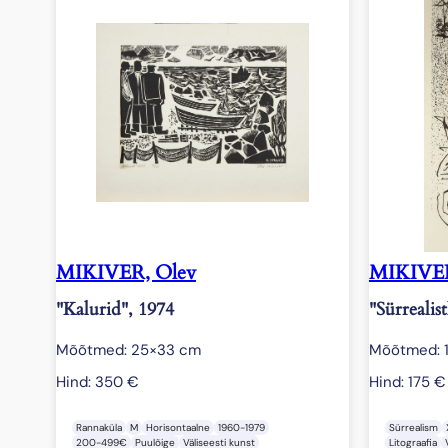
MIKIVER, Olev
MIKIVER
"Kalurid", 1974
"Sürrealist
Mõõtmed: 25×33 cm
Mõõtmed: 1
Hind:
350
€
Hind:
175
€
Rannaküla
M
Horisontaalne
1960-1979
Sürrealism
200-499€
Puulõige
Väliseesti kunst
Litograafia