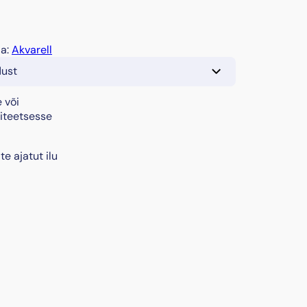
ia:
Akvarell
dust
 või
liteetsesse
e ajatut ilu