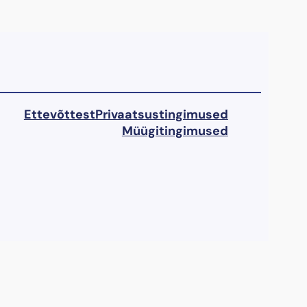
Ettevõttest
Privaatsustingimused
Müügitingimused