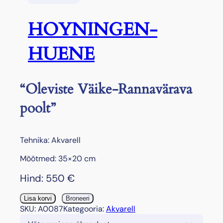
HOYNINGEN-
HUENE
“Oleviste Väike-Rannavärava
poolt”
Tehnika: Akvarell
Mõõtmed: 35×20 cm
Hind:
550
€
"
Lisa korvi
Broneeri
O
SKU:
A0087
Kategooria:
Akvarell
l