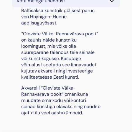
Võta meiega ühendust
e
v
Baltisaksa kunstnik põlisest parun
i
von Hoynigen-Huene
s
aadlisuguvõsast.
t
“Oleviste Väike-Rannavärava poolt”
e
on kaunis näide kunstniku
V
loomingust, mis võiks olla
ä
suurepärane täiendus teie seinale
i
või kunstikogusse. Kasutage
k
võimalust soetada see linnavaadet
e
kujutav akvarell ning investeerige
-
kvaliteetsesse Eesti kunsti.
R
a
Akvarelli “Oleviste Väike-
n
Rannavärava poolt” omanikuna
n
muudate oma kodu või kontori
a
seinad kunstiga elavaks ning naudite
v
ajatut ilu veel aastakümneid.
ä
r
a