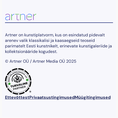
v
a
p
o
o
l
t
Artner on kunstiplatvorm, kus on esindatud pidevalt
"
arenev valik klassikalisi ja kaasaegseid teoseid
k
parimatelt Eesti kunstnikelt, erinevate kunstigaleriide ja
o
kollektsionääride kogudest.
g
© Artner OÜ / Artner Media OÜ 2025
u
s
®
Ettevõttest
Privaatsustingimused
Müügitingimused