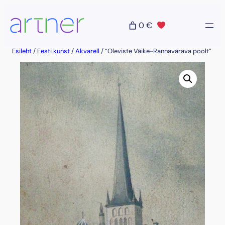
Liigu
sisu
0 €
juurde
Esileht
/
Eesti kunst
/
Akvarell
/ “Oleviste Väike-Rannavärava poolt”