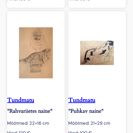
Tundmatu
Tundmatu
"Rahvariietes naine"
"Puhkav naine"
Mõõtmed: 22×16 cm
Mõõtmed: 21×29 cm
Hind:
120
€
Hind:
100
€