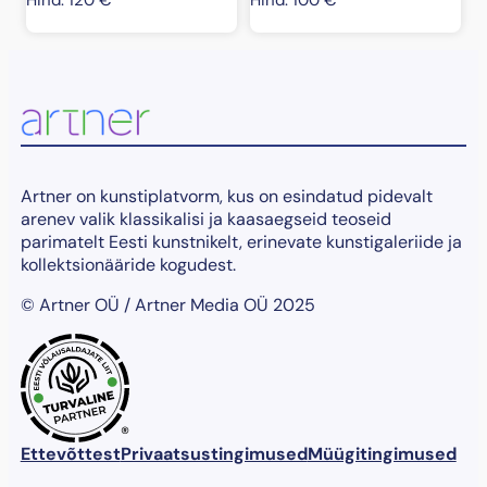
Artner on kunstiplatvorm, kus on esindatud pidevalt
arenev valik klassikalisi ja kaasaegseid teoseid
parimatelt Eesti kunstnikelt, erinevate kunstigaleriide ja
kollektsionääride kogudest.
© Artner OÜ / Artner Media OÜ 2025
®
Ettevõttest
Privaatsustingimused
Müügitingimused