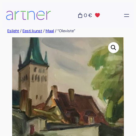
Liigu
sisu
0 €
juurde
Esileht
/
Eesti kunst
/
Maal
/ “Oleviste”