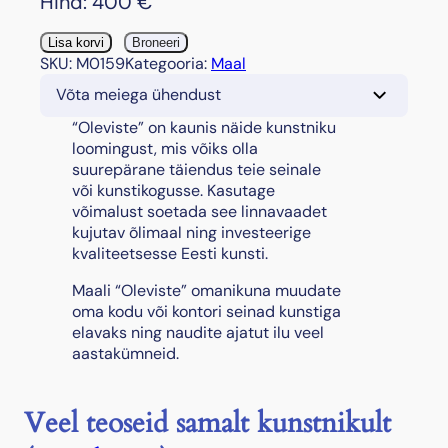
Hind:
400
€
"
Lisa korvi
Broneeri
O
SKU:
M0159
Kategooria:
Maal
l
Võta meiega ühendust
e
v
“Oleviste” on kaunis näide kunstniku
i
loomingust, mis võiks olla
s
suurepärane täiendus teie seinale
t
või kunstikogusse. Kasutage
e
võimalust soetada see linnavaadet
"
kujutav õlimaal ning investeerige
k
kvaliteetsesse Eesti kunsti.
o
Maali “Oleviste” omanikuna muudate
g
oma kodu või kontori seinad kunstiga
u
elavaks ning naudite ajatut ilu veel
s
aastakümneid.
Veel teoseid samalt kunstnikult