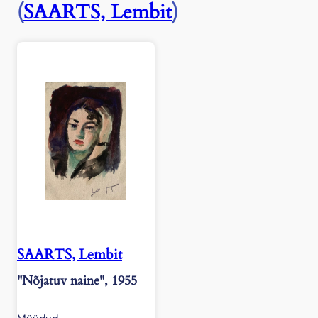
(
SAARTS, Lembit
)
"
,
1
9
5
8
k
o
g
u
s
SAARTS, Lembit
"Nõjatuv naine", 1955