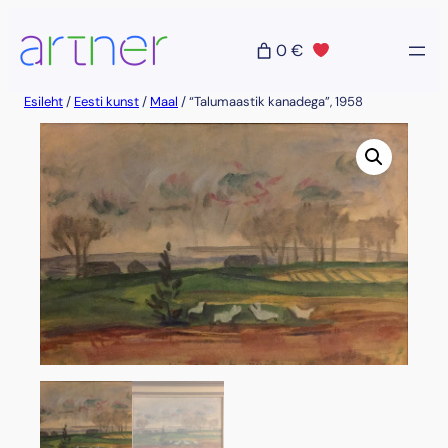
Liigu
sisu
0 €
juurde
Esileht
/
Eesti kunst
/
Maal
/ “Talumaastik kanadega”, 1958