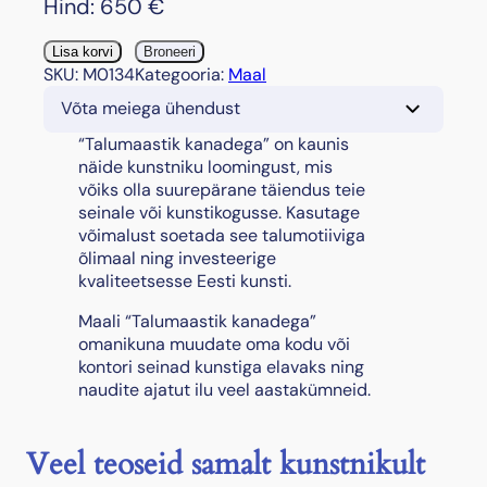
Hind:
650
€
"
Lisa korvi
Broneeri
T
SKU:
M0134
Kategooria:
Maal
a
Võta meiega ühendust
l
u
“Talumaastik kanadega” on kaunis
m
näide kunstniku loomingust, mis
a
võiks olla suurepärane täiendus teie
a
seinale või kunstikogusse. Kasutage
s
võimalust soetada see talumotiiviga
t
õlimaal ning investeerige
i
kvaliteetsesse Eesti kunsti.
k
Maali “Talumaastik kanadega”
k
omanikuna muudate oma kodu või
a
kontori seinad kunstiga elavaks ning
n
naudite ajatut ilu veel aastakümneid.
a
d
e
Veel teoseid samalt kunstnikult
g
a