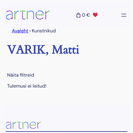
Liigu
sisu
0 €
juurde
Avaleht
›
Kunstnikud
VARIK, Matti
Näita filtreid
Tulemusi ei leitud!